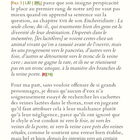
parce que son insigne perspicacité
[
Page 3
|
LAT
|
IMG
]
le place au premier rang de notre art) ne vaut pas
mieux quand on apprend sa sentence sur la
question, au chapitre
xviii
de son
Encheiridium
:
La
seule chose
, dit-il,
qui tourmente bien des gens est la
diversité de leur destination. Dispersés dans le
mésentère, [les lactifères] se voient certes chez un
animal vivant qu’on a rassasié avant de l’ouvrir, mais
les uns progressent vers le pancréas, d’autres vers le
foie, d’autres se détournent vers le tronc de la veine
cave ; aucun ne gagne la rate, et ils ne se réunissent
pas en un tronc unique, à la manière des branches de
la veine porte
.
[8]
[16]
Pour ma part, sans vouloir offenser de si grands
personnages, je dirais qu’aucun d’eux n’a
soigneusement essayé de rechercher les cachettes
des veines lactées dans le thorax, tout en jugeant
qu’il faut attribuer cela à leur malchance plutôt
qu’à leur négligence, parce qu’ils ont ignoré que
le chyle n’est conduit
ni vers le foie, ni vers les
veines de la porte, ni vers la veine cave près des veines
rénales
, comme le soutient une erreur bien établie,
mais bel et bien
depuis les intestins vers un certain