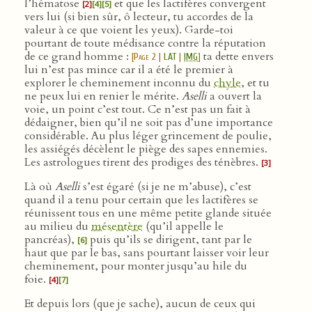
l’hématose
et que les lactifères convergent
[2]
[4]
[5]
vers lui (si bien sûr, ô lecteur, tu accordes de la
valeur à ce que voient les yeux). Garde-toi
pourtant de toute médisance contre la réputation
de ce grand homme :
ta dette envers
[
Page 2
|
LAT
|
IMG
]
lui n’est pas mince car il a été le premier à
explorer le cheminement inconnu du
chyle
, et tu
ne peux lui en renier le mérite.
Aselli
a ouvert la
voie, un point c’est tout. Ce n’est pas un fait à
dédaigner, bien qu’il ne soit pas d’une importance
considérable. Au plus léger grincement de poulie,
les assiégés décèlent le piège des sapes ennemies.
Les astrologues tirent des prodiges des ténèbres.
[3]
Là où
Aselli
s’est égaré (si je ne m’abuse), c’est
quand il a tenu pour certain que les lactifères se
réunissent tous en une même petite glande située
au milieu du
mésentère
(qu’il appelle le
pancréas),
puis qu’ils se dirigent, tant par le
[6]
haut que par le bas, sans pourtant laisser voir leur
cheminement, pour monter jusqu’au hile du
foie.
[4]
[7]
Et depuis lors (que je sache), aucun de ceux qui