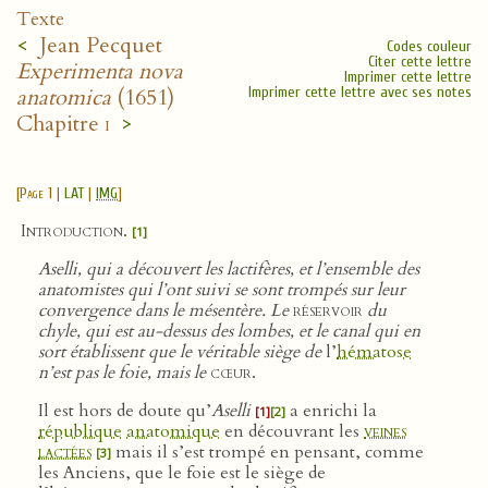
Texte
<
Jean Pecquet
Codes couleur
Citer cette lettre
Experimenta nova
Imprimer cette lettre
anatomica
(1651)
Imprimer cette lettre avec ses notes
Chapitre
i
>
[
Page 1
|
LAT
|
IMG
]
Introduction
.
[1]
Aselli, qui a découvert les lactifères, et l’ensemble des
anatomistes qui l’ont suivi se sont trompés sur leur
convergence dans le mésentère. Le
réservoir
du
chyle, qui est au-dessus des lombes, et le canal qui en
sort établissent que le véritable siège de
l’
hématose
n’est pas le foie, mais le
cœur
.
Il est hors de doute qu’
Aselli
a enrichi la
[1]
[2]
république
anatomique
en découvrant les
veines
lactées
mais il s’est trompé en pensant, comme
[3]
les Anciens, que le foie est le siège de