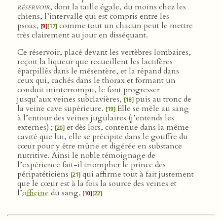
réservoir
, dont la taille égale, du moins chez les
chiens, l’intervalle qui est compris entre les
psoas,
comme tout un chacun peut le mettre
[9]
[17]
très clairement au jour en disséquant.
Ce réservoir, placé devant les vertèbres lombaires,
reçoit la liqueur que recueillent les lactifères
éparpillés dans le mésentère, et la répand dans
ceux qui, cachés dans le thorax et formant un
conduit ininterrompu, le font progresser
jusqu’aux veines subclavières,
puis au tronc de
[18]
la veine cave supérieure.
Elle se mêle au sang
[19]
à l’entour des veines jugulaires (j’entends les
externes) ;
et dès lors, contenue dans la même
[20]
cavité que lui, elle se précipite dans le gouffre du
cœur pour y être mûrie et digérée en substance
nutritive. Ainsi le noble témoignage de
l’expérience fait-il triompher le prince des
péripatéticiens
qui affirme tout à fait justement
[21]
que le cœur est à la fois la source des veines et
l’
officine
du sang.
[10]
[22]