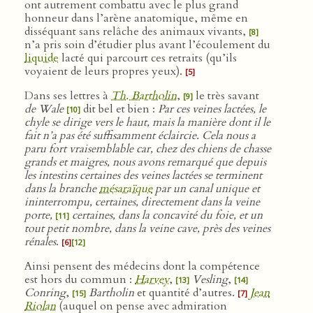
ont autrement combattu avec le plus grand
honneur dans l’arène anatomique, même en
disséquant sans relâche des animaux vivants,
[8]
n’a pris soin d’étudier plus avant l’écoulement du
liquide
lacté qui parcourt ces retraits (qu’ils
voyaient de leurs propres yeux).
[5]
Dans ses lettres à
Th. Bartholin
,
le très savant
[9]
de Wale
dit bel et bien :
Par ces veines lactées, le
[10]
chyle se dirige vers le haut, mais la manière dont il le
fait n’a pas été suffisamment éclaircie. Cela nous a
paru fort vraisemblable car, chez des chiens de chasse
grands et maigres, nous avons remarqué que depuis
les intestins certaines des veines lactées se terminent
dans la branche
mésaraïque
par un canal unique et
ininterrompu, certaines, directement dans la veine
porte,
certaines, dans la concavité du foie, et un
[11]
tout petit nombre, dans la veine cave, près des veines
rénales
.
[6]
[12]
Ainsi pensent des médecins dont la compétence
est hors du commun :
Harvey
,
Vesling
,
[13]
[14]
Conring
,
Bartholin
et quantité d’autres.
Jean
[15]
[7]
Riolan
(auquel on pense avec admiration