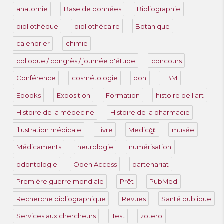
anatomie
Base de données
Bibliographie
bibliothèque
bibliothécaire
Botanique
calendrier
chimie
colloque / congrès / journée d'étude
concours
Conférence
cosmétologie
don
EBM
Ebooks
Exposition
Formation
histoire de l'art
Histoire de la médecine
Histoire de la pharmacie
illustration médicale
Livre
Medic@
musée
Médicaments
neurologie
numérisation
odontologie
Open Access
partenariat
Première guerre mondiale
Prêt
PubMed
Recherche bibliographique
Revues
Santé publique
Services aux chercheurs
Test
zotero