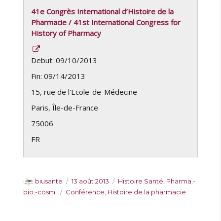
41e Congrès International d’Histoire de la
Pharmacie / 41st International Congress for
History of Pharmacy
Debut: 09/10/2013
Fin: 09/14/2013
15, rue de l'Ecole-de-Médecine
Paris
,
Île-de-France
75006
FR
A
P
C
biusante
13 août 2013
Histoire Santé
,
Pharma.-
u
u
a
É
bio.-cosm.
Conférence
,
Histoire de la pharmacie
t
b
t
t
e
l
é
i