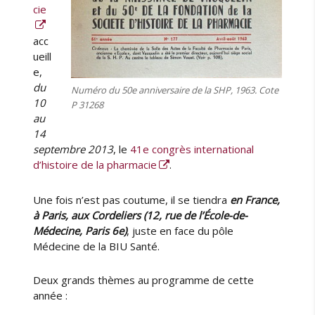
cie
acc
ueill
e,
du
Numéro du 50e anniversaire de la SHP, 1963. Cote
10
P 31268
au
14
septembre 2013
, le
41e congrès international
d’histoire de la pharmacie
.
Une fois n’est pas coutume, il se tiendra
en France,
à Paris, aux Cordeliers (12, rue de l’École-de-
Médecine, Paris 6e)
, juste en face du pôle
Médecine de la BIU Santé.
Deux grands thèmes au programme de cette
année :