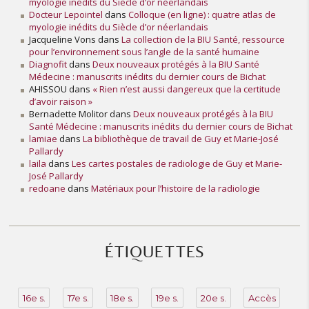
myologie inédits du Siècle d’or néerlandais
Docteur Lepointel
dans
Colloque (en ligne) : quatre atlas de
myologie inédits du Siècle d’or néerlandais
Jacqueline Vons
dans
La collection de la BIU Santé, ressource
pour l’environnement sous l’angle de la santé humaine
Diagnofit
dans
Deux nouveaux protégés à la BIU Santé
Médecine : manuscrits inédits du dernier cours de Bichat
AHISSOU
dans
« Rien n’est aussi dangereux que la certitude
d’avoir raison »
Bernadette Molitor
dans
Deux nouveaux protégés à la BIU
Santé Médecine : manuscrits inédits du dernier cours de Bichat
lamiae
dans
La bibliothèque de travail de Guy et Marie-José
Pallardy
laila
dans
Les cartes postales de radiologie de Guy et Marie-
José Pallardy
redoane
dans
Matériaux pour l’histoire de la radiologie
ÉTIQUETTES
16e s.
17e s.
18e s.
19e s.
20e s.
Accès