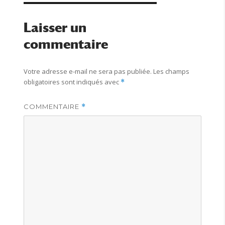
u
i
g
q
r
é
o
u
l
r
e
Laisser un
e
i
t
commentaire
e
t
s
e
s
Votre adresse e-mail ne sera pas publiée.
Les champs
obligatoires sont indiqués avec
*
COMMENTAIRE
*