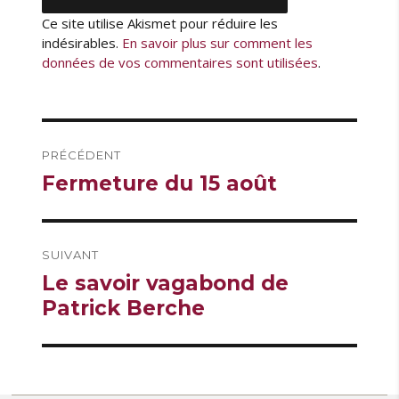
Ce site utilise Akismet pour réduire les
indésirables.
En savoir plus sur comment les
données de vos commentaires sont utilisées
.
Navigation
PRÉCÉDENT
de
Publication
Fermeture du 15 août
l’article
précédente :
SUIVANT
Publication
Le savoir vagabond de
suivante :
Patrick Berche