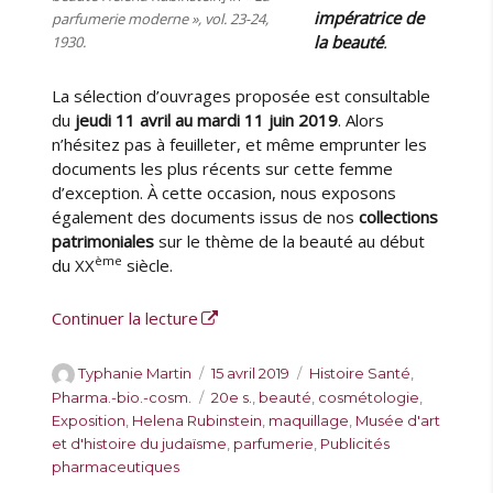
impératrice de
parfumerie moderne », vol. 23-24,
la beauté
.
1930.
La sélection d’ouvrages proposée est consultable
du
jeudi 11 avril au mardi 11 juin 2019
. Alors
n’hésitez pas à feuilleter, et même emprunter les
documents les plus récents sur cette femme
d’exception. À cette occasion, nous exposons
également des documents issus de nos
collections
patrimoniales
sur le thème de la beauté au début
ème
du XX
siècle.
de « Présentation d’ouvrages sur Hele
Continuer la lecture
A
P
C
Typhanie Martin
15 avril 2019
Histoire Santé
,
u
u
a
É
Pharma.-bio.-cosm.
20e s.
,
beauté
,
cosmétologie
,
t
b
t
t
Exposition
,
Helena Rubinstein
,
maquillage
,
Musée d'art
e
l
é
i
et d'histoire du judaïsme
,
parfumerie
,
Publicités
u
i
g
q
pharmaceutiques
r
é
o
u