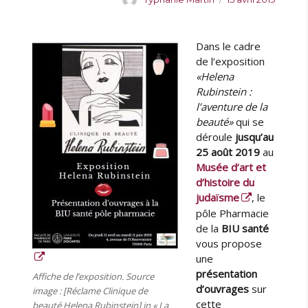
u
u
t
b
e
l
Dans le cadre
u
i
de l’exposition
r
é
«Helena
l
Rubinstein :
e
l’aventure de la
beauté»
qui se
déroule
jusqu’au
25 août 2019
au
Musée d’art et
d’histoire du
judaïsme
, le
pôle Pharmacie
de la
BIU santé
vous propose
une
présentation
Affiche de l’exposition. Source
d’ouvrages
sur
image : [Réclame Clinique de
cette
beauté Helena Rubinstein] in « La