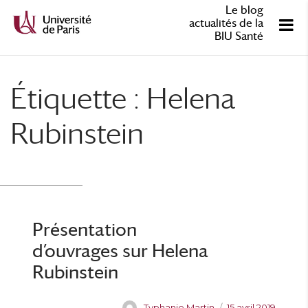
Le blog
actualités de la
BIU Santé
Étiquette :
Helena
Rubinstein
Présentation
d’ouvrages sur Helena
Rubinstein
A
P
Typhanie Martin
15 avril 2019