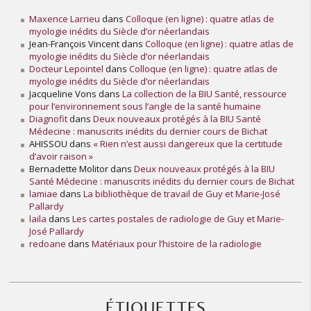
a
g
Maxence Larrieu
dans
Colloque (en ligne) : quatre atlas de
e
myologie inédits du Siècle d’or néerlandais
Jean-François Vincent
dans
Colloque (en ligne) : quatre atlas de
s
myologie inédits du Siècle d’or néerlandais
s
Docteur Lepointel
dans
Colloque (en ligne) : quatre atlas de
u
myologie inédits du Siècle d’or néerlandais
r
Jacqueline Vons
dans
La collection de la BIU Santé, ressource
H
pour l’environnement sous l’angle de la santé humaine
e
Diagnofit
dans
Deux nouveaux protégés à la BIU Santé
Médecine : manuscrits inédits du dernier cours de Bichat
l
AHISSOU
dans
« Rien n’est aussi dangereux que la certitude
e
d’avoir raison »
n
Bernadette Molitor
dans
Deux nouveaux protégés à la BIU
a
Santé Médecine : manuscrits inédits du dernier cours de Bichat
R
lamiae
dans
La bibliothèque de travail de Guy et Marie-José
u
Pallardy
laila
dans
Les cartes postales de radiologie de Guy et Marie-
b
José Pallardy
i
redoane
dans
Matériaux pour l’histoire de la radiologie
n
s
t
e
ÉTIQUETTES
i