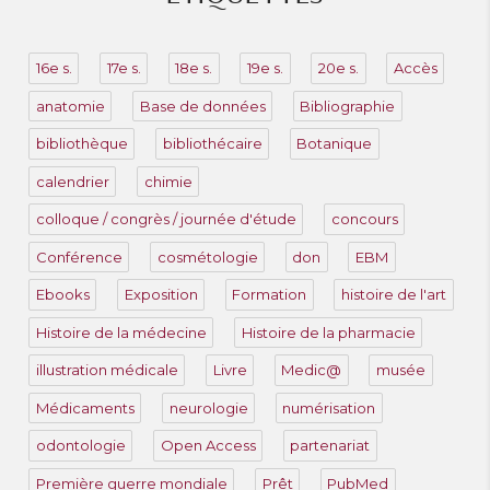
n
16e s.
17e s.
18e s.
19e s.
20e s.
Accès
anatomie
Base de données
Bibliographie
bibliothèque
bibliothécaire
Botanique
calendrier
chimie
colloque / congrès / journée d'étude
concours
Conférence
cosmétologie
don
EBM
Ebooks
Exposition
Formation
histoire de l'art
Histoire de la médecine
Histoire de la pharmacie
illustration médicale
Livre
Medic@
musée
Médicaments
neurologie
numérisation
odontologie
Open Access
partenariat
Première guerre mondiale
Prêt
PubMed