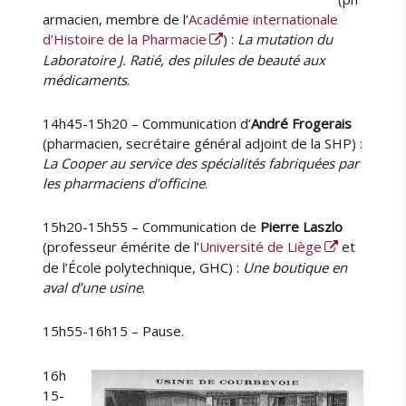
1
armacien, membre de l’
Académie internationale
/
d’Histoire de la Pharmacie
) :
La mutation du
1
Laboratoire J. Ratié, des pilules de beauté aux
1
médicaments
.
14h45-15h20 – Communication d’
André Frogerais
(pharmacien, secrétaire général adjoint de la SHP) :
La Cooper au service des spécialités fabriquées par
les pharmaciens d’officine
.
15h20-15h55 – Communication de
Pierre Laszlo
(professeur émérite de l’
Université de Liège
et
de l’École polytechnique, GHC) :
Une boutique en
aval d’une usine
.
15h55-16h15 – Pause.
16h
15-