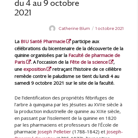
du 4 au 9 octobre
2021
A
P
Catherine Blum
1 octobre 2021
u
u
La
BIU Santé Pharmacie
participe aux
t
b
e
l
célébrations du bicentenaire de la découverte de la
u
i
quinine organisées par la
Faculté de pharmacie de
r
é
Paris
. A l’occasion de la
Fête de la science
,
l
une
exposition
retraçant l’histoire de ce célèbre
e
remède contre le paludisme se tient du lundi 4 au
samedi 9 octobre 2021 sur le site de la faculté.
De l’identification des propriétés fébrifuges de
l’arbre à quinquina par les Jésuites au XVIIe siècle à
la production industrielle de quinine au XIXe siècle,
en passant par l’isolement de la quinine en 1820
par les pharmaciens et professeurs de l’École de
pharmacie
Joseph Pelletier
(1788-1842) et
Joseph-