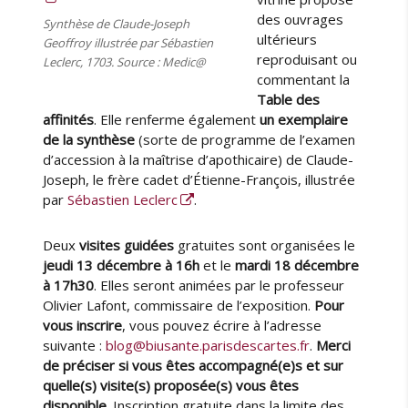
des ouvrages
Synthèse de Claude-Joseph
ultérieurs
Geoffroy illustrée par Sébastien
reproduisant ou
Leclerc, 1703. Source : Medic@
commentant la
Table des
affinités
. Elle renferme également
un exemplaire
de la synthèse
(sorte de programme de l’examen
d’accession à la maîtrise d’apothicaire) de Claude-
Joseph, le frère cadet d’Étienne-François, illustrée
par
Sébastien Leclerc
.
Deux
visites guidées
gratuites sont organisées le
jeudi 13 décembre à 16h
et le
mardi 18 décembre
à 17h30
. Elles seront animées par le professeur
Olivier Lafont, commissaire de l’exposition.
Pour
vous inscrire
, vous pouvez écrire à l’adresse
suivante :
blog@biusante.parisdescartes.fr
.
Merci
de préciser si vous êtes accompagné(e)s et sur
quelle(s) visite(s) proposée(s) vous êtes
disponible.
Inscription gratuite dans la limite des