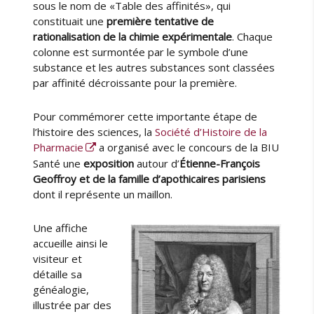
n
0
sous le nom de «Table des affinités», qui
o
2
constituait une
première tentative de
v
1
rationalisation de la chimie expérimentale
. Chaque
e
colonne est surmontée par le symbole d’une
m
substance et les autres substances sont classées
b
par affinité décroissante pour la première.
r
e
Pour commémorer cette importante étape de
l’histoire des sciences, la
Société d’Histoire de la
Pharmacie
a organisé avec le concours de la BIU
Santé une
exposition
autour d’
Étienne-François
Geoffroy et de la famille d’apothicaires parisiens
dont il représente un maillon.
Une affiche
accueille ainsi le
visiteur et
détaille sa
généalogie,
illustrée par des