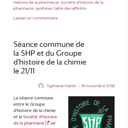
e
l
é
i
Histoire de la pharmacie
,
Société d'histoire de la
u
i
g
q
pharmacie
,
synthèse
,
table des affinités
r
é
o
u
s
Laisser un commentaire
l
r
e
u
e
i
t
r
e
t
V
s
e
i
Séance commune de
s
s
la SHP et du Groupe
i
t
d’histoire de la chimie
e
le 21/11
s
g
u
A
P
Typhanie Martin
19 novembre 2018
i
u
u
d
L
a séance commune
t
b
é
e
l
entre le Groupe
e
u
i
d’histoire de la chimie
s
r
é
et la
Société d’histoire
d
l
de la pharmacie
se
e
e