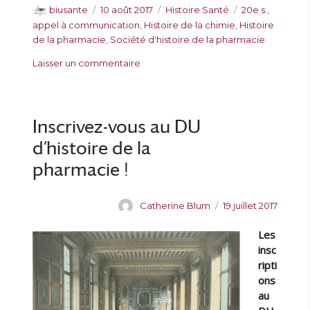
A
P
C
É
biusante
10 août 2017
Histoire Santé
20e s.
,
u
u
a
t
appel à communication
,
Histoire de la chimie
,
Histoire
t
b
t
i
de la pharmacie
,
Société d'histoire de la pharmacie
e
l
é
q
s
Laisser un commentaire
u
i
g
u
u
r
é
o
e
r
l
r
t
D
e
i
t
e
Inscrivez-vous au DU
e
e
l
s
s
d’histoire de la
’
o
pharmacie !
f
f
A
P
Catherine Blum
19 juillet 2017
i
u
u
c
Les
t
b
i
e
l
insc
n
u
i
ripti
e
r
é
ons
a
l
au
u
e
l