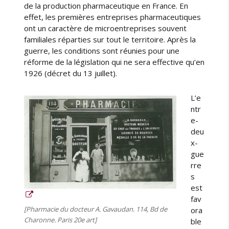
h
de la production pharmaceutique en France. En
i
effet, les premières entreprises pharmaceutiques
s
ont un caractère de microentreprises souvent
t
familiales réparties sur tout le territoire. Après la
o
guerre, les conditions sont réunies pour une
i
réforme de la législation qui ne sera effective qu’en
r
1926 (décret du 13 juillet).
e
d
L’e
e
ntr
l
e-
a
deu
c
x-
h
gue
i
rre
m
i
s
e
est
,
fav
l
[Pharmacie du docteur A. Gavaudan. 114, Bd de
ora
e
Charonne. Paris 20e art]
ble
1