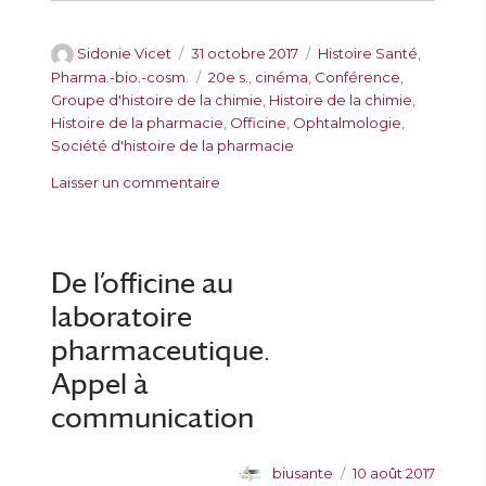
A
P
C
Sidonie Vicet
31 octobre 2017
Histoire Santé
,
u
u
a
É
Pharma.-bio.-cosm.
20e s.
,
cinéma
,
Conférence
,
t
b
t
t
Groupe d'histoire de la chimie
,
Histoire de la chimie
,
e
l
é
i
Histoire de la pharmacie
,
Officine
,
Ophtalmologie
,
u
i
g
q
Société d'histoire de la pharmacie
r
é
o
u
s
Laisser un commentaire
l
r
e
u
e
i
t
r
e
t
S
s
e
é
De l’officine au
s
a
laboratoire
n
c
pharmaceutique.
e
Appel à
c
o
communication
m
m
A
P
biusante
10 août 2017
u