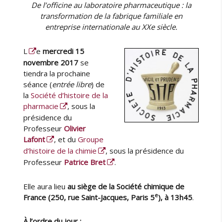
u
De l’officine au laboratoire pharmaceutique : la
t
b
a
n
e
l
transformation de la fabrique familiale en
b
e
u
i
entreprise internationale au XXe siècle.
l
d
r
é
e
e
l
L
e
mercredi 15
d
l
e
novembre 2017
se
e
a
tiendra la prochaine
s
S
a
séance (
entrée libre
) de
H
f
la
Société d’histoire de la
P
f
pharmacie
, sous la
e
i
t
présidence du
n
d
Professeur
Olivier
i
u
Lafont
, et du
Groupe
t
G
d’histoire de la chimie
, sous la présidence du
é
r
Professeur
Patrice Bret
.
s
o
u
Elle aura lieu
au siège de la Société chimique de
»
p
e
France (250, rue Saint-Jacques, Paris
5
), à 13h45
.
e
d
À l’ordre du jour :
’