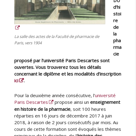
DU
a
d’hi
b
stoi
o
re
r
de
a
la
La salle des actes de la Faculté de pharmacie de
t
pha
Paris, vers 1904
o
rma
i
cie
r
proposé par l’université Paris Descartes sont
e
ouvertes. Vous trouverez tous les détails
p
concernant le diplôme et les modalités d’inscription
h
ici
.
a
r
Pour la deuxième année consécutive, l’
université
m
Paris Descartes
propose ainsi un
enseignement
a
c
en histoire de la pharmacie
, soit 100 heures
e
réparties en 16 jours de décembre 2017 à juin
u
2018, à raison de 2 jours consécutifs par mois. Au
t
cours de cette formation sont évoqués les thèmes
i
principaux de la discipline, de l’
histoire des