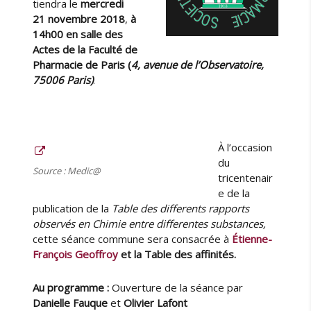
tiendra le
mercredi
l
21 novembre 2018
,
à
’
14h00 en
salle des
e
Actes
de la Faculté de
x
Pharmacie de Paris (
4, avenue de l’Observatoire,
p
75006 Paris)
.
o
s
i
t
i
À l’occasion
o
du
n
Source : Medic@
tricentenair
«
e de la
publication de la
Table des differents rapports
E
observés en Chimie entre differentes substances,
t
cette séance commune sera consacrée à
Étienne-
i
François Geoffroy
et la Table des affinités.
e
n
Au programme :
Ouverture de la séance par
n
e
Danielle Fauque
et
Olivier Lafont