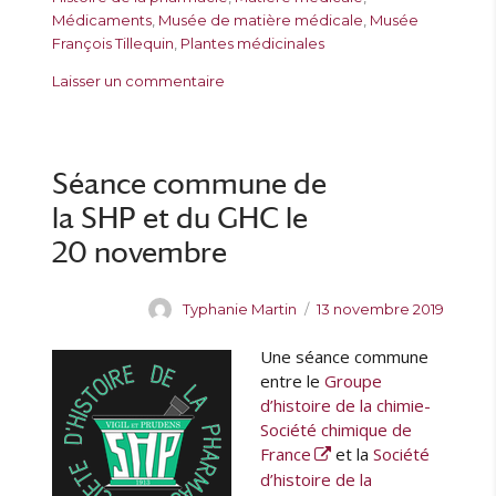
u
i
g
q
Médicaments
,
Musée de matière médicale
,
Musée
r
é
o
u
François Tillequin
,
Plantes médicinales
l
r
e
s
Laisser un commentaire
e
i
t
u
e
t
r
s
e
E
s
x
Séance commune de
p
la SHP et du GHC le
o
s
20 novembre
i
t
A
P
Typhanie Martin
13 novembre 2019
i
u
u
o
Une séance commune
t
b
n
e
l
entre le
Groupe
«
u
i
d’histoire de la chimie-
r
é
Société chimique de
L
l
France
et la
Société
a
e
d
d’histoire de la