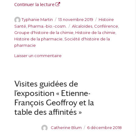
de « Séance commune de la SHP et du
Continuer la lecture
à
l
a
A
P
C
Typhanie Martin
13 novembre 2019
Histoire
F
u
u
a
É
Santé
,
Pharma.-bio.-cosm.
Alcaloïdes
,
Conférence
,
a
t
b
t
t
Groupe d'histoire de la chimie
,
Histoire de la chimie
,
c
e
l
é
i
Histoire de la pharmacie
,
Société d'histoire de la
u
u
i
g
q
pharmacie
l
r
é
o
u
s
Laisser un commentaire
t
l
r
e
u
é
e
i
t
r
d
e
t
S
e
s
e
é
p
Visites guidées de
s
a
h
l’exposition « Etienne-
n
a
c
François Geoffroy et la
r
e
m
table des affinités »
c
a
o
c
m
i
A
P
Catherine Blum
6 décembre 2018
m
e
u
u