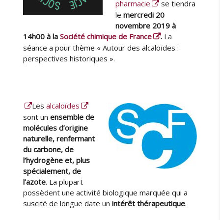
é
pharmacie
se tiendra
c
le
mercredi 20
o
novembre 2019
à
u
14h00 à la
Société chimique de France
.
La
v
séance a pour thème « Autour des alcaloïdes :
e
perspectives historiques ».
r
t
e
d
e
Les
alcaloïdes
l
sont un
ensemble de
a
molécules d’origine
Q
naturelle, renfermant
u
du carbone, de
i
l’hydrogène et, plus
n
spécialement, de
i
l’azote
. La plupart
n
possèdent une activité biologique marquée qui a
e
suscité de longue date un
intérêt thérapeutique
.
»