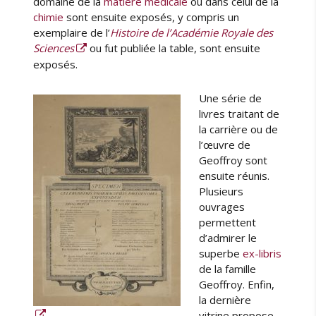
domaine de la
matière médicale
ou dans celui de la
chimie
sont ensuite exposés, y compris un
exemplaire de l’
Histoire de l’Académie Royale des
Sciences
ou fut publiée la table, sont ensuite
exposés.
Une série de
livres traitant de
la carrière ou de
l’œuvre de
Geoffroy sont
ensuite réunis.
Plusieurs
ouvrages
permettent
d’admirer le
superbe
ex-libris
de la famille
Geoffroy. Enfin,
la dernière
vitrine propose