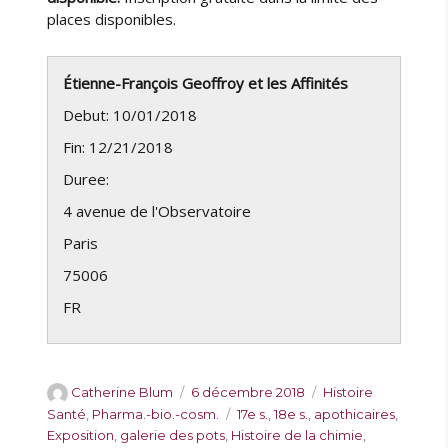
places disponibles.
Étienne-François Geoffroy et les Affinités
Debut: 10/01/2018
Fin: 12/21/2018
Duree:
4 avenue de l'Observatoire
Paris
75006
FR
A
P
C
Catherine Blum
6 décembre 2018
Histoire
u
u
a
É
Santé
,
Pharma.-bio.-cosm.
17e s.
,
18e s.
,
apothicaires
,
t
b
t
t
Exposition
,
galerie des pots
,
Histoire de la chimie
,