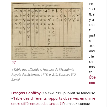
u
d
En
t
b
n
e
e
l
171
e
P
u
i
8, il
d
a
r
é
y a
e
r
l
tou
l
i
e
t
a
s
just
S
d
e
H
u
300
P
4
ans
e
a
, le
t
u
chi
d
9
mis
u
o
« Table des affinités ». Histoire de l’Académie
te
G
c
Royale des Sciences, 1718, p. 212. Source : BIU
Étie
H
t
Santé
nne
C
o
l
-
b
e
François Geoffroy
(1672-1731) publiait sa fameuse
r
2
e
«
Table des différents rapports observés en chimie
0
2
entre différentes substances
», mieux connue