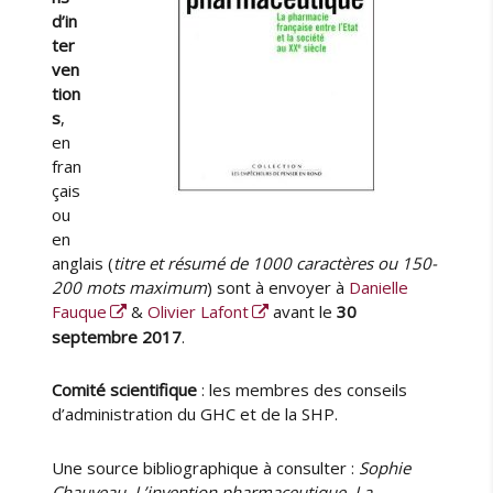
d’in
ter
ven
tion
s
,
en
fran
çais
ou
en
anglais (
titre et résumé de 1000 caractères ou 150-
200 mots maximum
) sont à envoyer à
Danielle
Fauque
&
Olivier Lafont
avant le
30
septembre 2017
.
Comité scientifique
: les membres des conseils
d’administration du GHC et de la SHP.
Une source bibliographique à consulter :
Sophie
Chauveau, L’invention pharmaceutique. La