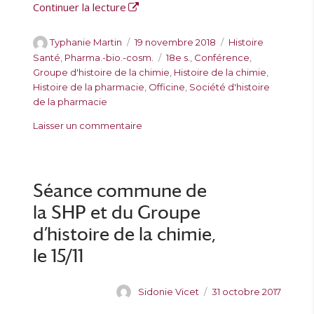
-
de « Séance commune de la SHP et du G
Continuer la lecture
F
r
A
P
C
Typhanie Martin
19 novembre 2018
Histoire
a
u
u
a
É
Santé
,
Pharma.-bio.-cosm.
18e s.
,
Conférence
,
n
t
b
t
t
Groupe d'histoire de la chimie
,
Histoire de la chimie
,
ç
e
l
é
i
Histoire de la pharmacie
,
Officine
,
Société d'histoire
o
u
i
g
q
de la pharmacie
i
r
é
o
u
s
s
Laisser un commentaire
l
r
e
G
u
e
i
t
e
r
e
t
o
S
s
e
f
é
Séance commune de
s
f
a
la SHP et du Groupe
r
n
o
c
d’histoire de la chimie,
y
e
le 15/11
e
c
t
o
l
m
A
P
Sidonie Vicet
31 octobre 2017
a
m
u
u
t