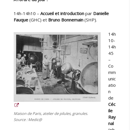
h
i
14h-14h10 –
Accueil et introduction
par
Danielle
s
Fauque
(GHC) et
Bruno Bonnemain
(SHP).
t
o
14h
i
10-
r
14h
e
45
d
–
e
Co
l
mm
a
unic
c
h
atio
i
n
m
de
i
Céc
e
ile
Maison de Paris, atelier de pilules, granules.
l
Ray
Source : Medic@
e
nal
2
(ph