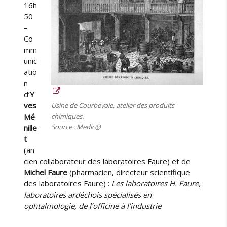
16h
50
–
Co
mm
unic
atio
n
d’
Y
ves
Usine de Courbevoie, atelier des produits
Mé
chimiques.
Source : Medic@
nille
t
(an
cien collaborateur des laboratoires Faure) et de
Michel Faure
(pharmacien, directeur scientifique
des laboratoires Faure) :
Les laboratoires H. Faure,
laboratoires ardéchois spécialisés en
ophtalmologie, de l’officine à l’industrie
.