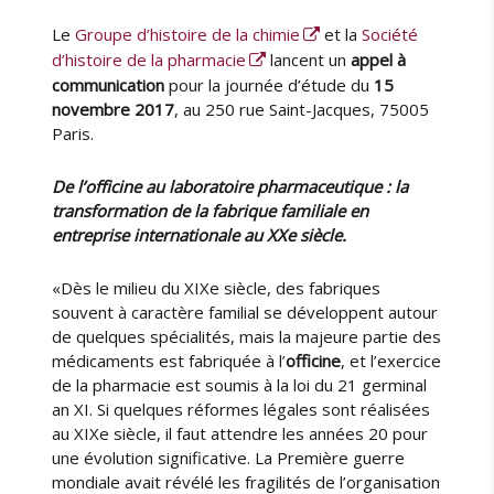
u
u
n
Le
Groupe d’histoire de la chimie
et la
Société
t
b
e
e
l
d’histoire de la pharmacie
lancent un
appel à
d
u
i
communication
pour la journée d’étude du
15
e
r
é
novembre 2017
, au 250 rue Saint-Jacques, 75005
l
l
a
Paris.
e
S
H
De l’officine au laboratoire pharmaceutique : la
P
transformation de la fabrique familiale en
e
entreprise internationale au XXe siècle.
t
d
«Dès le milieu du XIXe siècle, des fabriques
u
souvent à caractère familial se développent autour
G
de quelques spécialités, mais la majeure partie des
r
médicaments est fabriquée à l’
officine
, et l’exercice
o
de la pharmacie est soumis à la loi du 21 germinal
u
an XI. Si quelques réformes légales sont réalisées
p
au XIXe siècle, il faut attendre les années 20 pour
e
d
une évolution significative. La Première guerre
’
mondiale avait révélé les fragilités de l’organisation