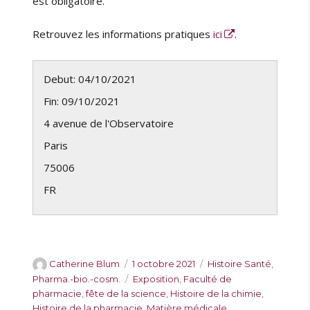
est obligatoire.
Retrouvez les informations pratiques
ici
.
Debut: 04/10/2021
Fin: 09/10/2021
4 avenue de l'Observatoire
Paris
75006
FR
A
P
C
Catherine Blum
1 octobre 2021
Histoire Santé
,
u
u
a
É
Pharma.-bio.-cosm.
Exposition
,
Faculté de
t
b
t
t
pharmacie
,
fête de la science
,
Histoire de la chimie
,
e
l
é
i
Histoire de la pharmacie
,
Matière médicale
,