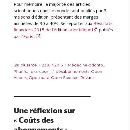
Pour mémoire, la majorité des articles
scientifiques dans le monde sont publiés par 5
maisons d’édition, présentant des marges
annuelles de 30 à 40%. Se reporter aux
Résultats
financiers 2015 de l’édition scientifique
, publiés
par
l’Eprist
.
A
P
C
biusante
23 juin 2016
Médecine-odonto.
,
u
u
a
É
Pharma.-bio.-cosm.
désabonnements
,
Open
t
b
t
t
Access
,
Open data
,
Open Science
,
Revues
e
l
é
i
u
i
g
q
r
é
o
u
l
r
e
e
i
t
Une réflexion sur
e
t
« Coûts des
s
e
s
abonnements :