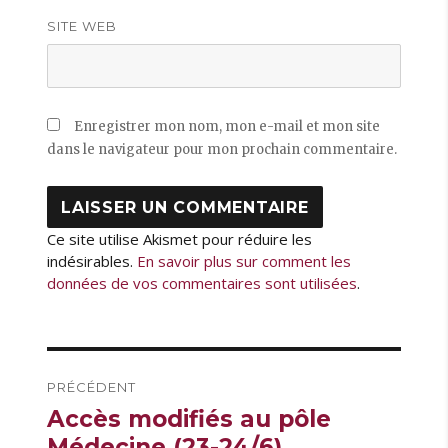
SITE WEB
Enregistrer mon nom, mon e-mail et mon site
dans le navigateur pour mon prochain commentaire.
Ce site utilise Akismet pour réduire les
indésirables.
En savoir plus sur comment les
données de vos commentaires sont utilisées
.
Navigation
PRÉCÉDENT
de
Publication
Accès modifiés au pôle
l’article
précédente :
Médecine (23-24/6)