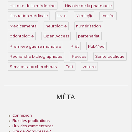
Histoire de la médecine
Histoire de la pharmacie
illustration médicale
Livre
Medic@
musée
Médicaments
neurologie
numérisation
odontologie
Open Access
partenariat
Première guerre mondiale
Prêt
PubMed
Recherche bibliographique
Revues
Santé publique
Services aux chercheurs
Test
zotero
MÉTA
Connexion
Flux des publications
Flux des commentaires
Site de WordPress-FR