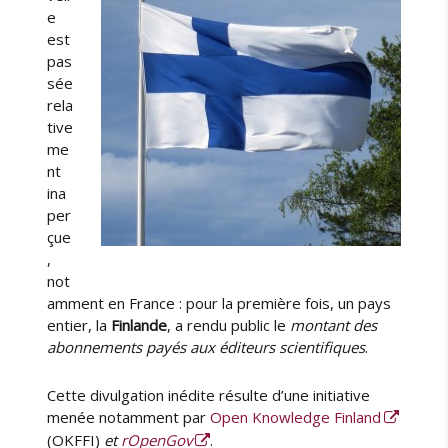
e
est
pas
sée
rela
tive
me
nt
ina
per
çue
,
not
amment en France : pour la première fois, un pays
entier, la
Finlande
, a rendu public le
montant des
abonnements payés aux éditeurs scientifiques
.
Cette divulgation inédite résulte d’une initiative
menée notamment par
Open Knowledge Finland
(OKFFI)
et
rOpenGov
.