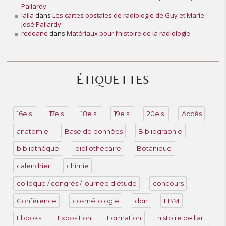
Pallardy
laila
dans
Les cartes postales de radiologie de Guy et Marie-
José Pallardy
redoane
dans
Matériaux pour l’histoire de la radiologie
ÉTIQUETTES
16e s.
17e s.
18e s.
19e s.
20e s.
Accès
anatomie
Base de données
Bibliographie
bibliothèque
bibliothécaire
Botanique
calendrier
chimie
colloque / congrès / journée d'étude
concours
Conférence
cosmétologie
don
EBM
Ebooks
Exposition
Formation
histoire de l'art