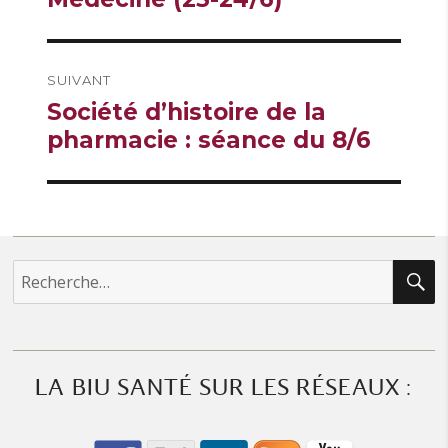
SUIVANT
Publication
Société d’histoire de la
suivante :
pharmacie : séance du 8/6
R
Recherche
pour :
LA BIU SANTÉ SUR LES RÉSEAUX :