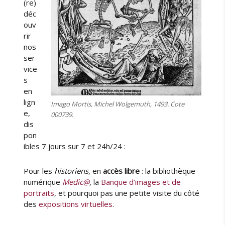
(re)
déc
ouv
rir
nos
ser
vice
s
en
lign
Imago Mortis, Michel Wolgemuth, 1493. Cote
e,
000739.
dis
pon
ibles 7 jours sur 7 et 24h/24 :
Pour les
historiens
, en
accès libre
: la bibliothèque
numérique
Medic@
, la
Banque d’images et de
portraits
, et pourquoi pas une petite visite du côté
des
expositions virtuelles
.