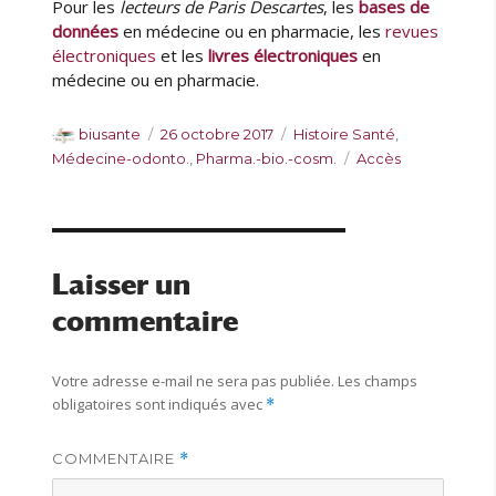
Pour les
lecteurs de Paris Descartes
, les
bases de
données
en médecine ou en pharmacie, les
revues
électroniques
et les
livres électroniques
en
médecine ou en pharmacie.
A
P
C
biusante
26 octobre 2017
Histoire Santé
,
u
u
a
É
Médecine-odonto.
,
Pharma.-bio.-cosm.
Accès
t
b
t
t
e
l
é
i
u
i
g
q
r
é
o
u
l
r
e
Laisser un
e
i
t
commentaire
e
t
s
e
s
Votre adresse e-mail ne sera pas publiée.
Les champs
obligatoires sont indiqués avec
*
COMMENTAIRE
*