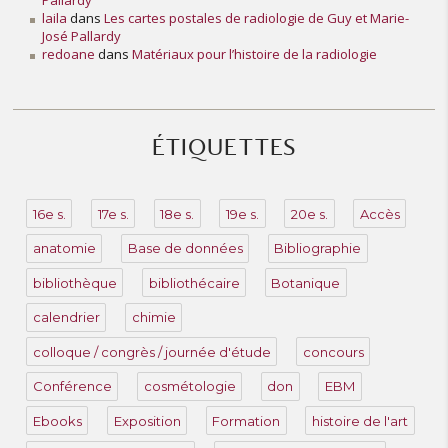
Pallardy
laila
dans
Les cartes postales de radiologie de Guy et Marie-
José Pallardy
redoane
dans
Matériaux pour l’histoire de la radiologie
ÉTIQUETTES
16e s.
17e s.
18e s.
19e s.
20e s.
Accès
anatomie
Base de données
Bibliographie
bibliothèque
bibliothécaire
Botanique
calendrier
chimie
colloque / congrès / journée d'étude
concours
Conférence
cosmétologie
don
EBM
Ebooks
Exposition
Formation
histoire de l'art