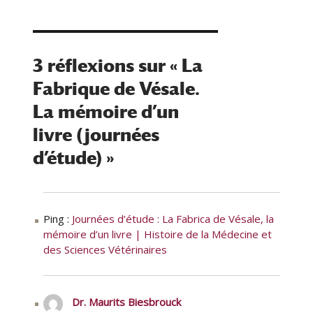
u
i
g
u
r
é
o
e
l
r
t
e
i
t
3 réflexions sur « La
e
e
Fabrique de Vésale.
s
s
La mémoire d’un
livre (journées
d’étude) »
Ping :
Journées d’étude : La Fabrica de Vésale, la
mémoire d’un livre | Histoire de la Médecine et
des Sciences Vétérinaires
Dr. Maurits Biesbrouck
dit :