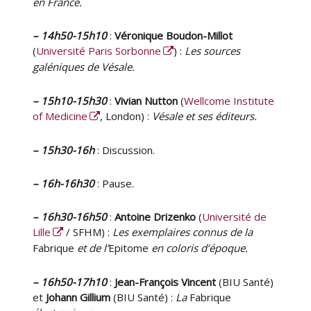
en France.
– 14h50-15h10
:
Véronique Boudon-Millot
(
Université Paris Sorbonne
) :
Les sources
galéniques de Vésale.
– 15h10-15h30
:
Vivian Nutton
(
Wellcome Institute
of Medicine
, London) :
Vésale et ses éditeurs.
– 15h30-16h
: Discussion.
– 16h-16h30
: Pause.
– 16h30-16h50
:
Antoine Drizenko
(
Université de
Lille
/ SFHM) :
Les exemplaires connus de la
Fabrique
et de l’
Epitome
en coloris d’époque.
– 16h50-17h10
:
Jean-François Vincent
(BIU Santé)
et
Johann Gillium
(BIU Santé) :
La
Fabrique