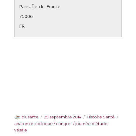
Paris
,
Île-de-France
75006
FR
A
P
C
É
biusante
29 septembre 2014
Histoire Santé
u
u
a
t
anatomie
,
colloque / congrès / journée d'étude
,
t
b
t
i
vésale
e
l
é
q