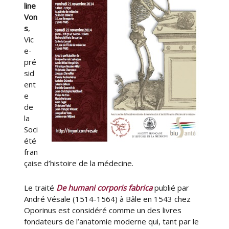
line
Von
s
,
Vic
e-
pré
sid
ent
e
de
la
Soci
été
fran
çaise d’histoire de la médecine.
Le traité
De humani corporis fabrica
publié par
André Vésale (1514-1564) à Bâle en 1543 chez
Oporinus est considéré comme un des livres
fondateurs de l’anatomie moderne qui, tant par le