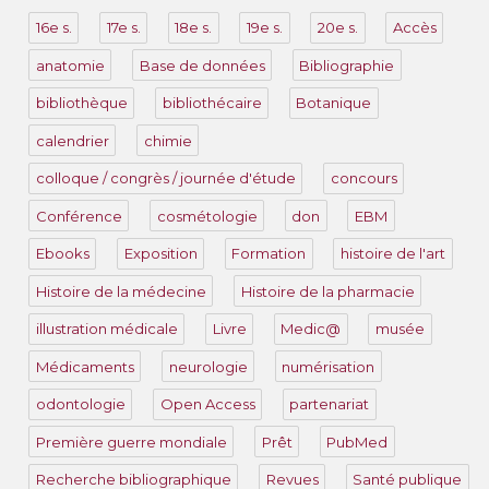
16e s.
17e s.
18e s.
19e s.
20e s.
Accès
anatomie
Base de données
Bibliographie
bibliothèque
bibliothécaire
Botanique
calendrier
chimie
colloque / congrès / journée d'étude
concours
Conférence
cosmétologie
don
EBM
Ebooks
Exposition
Formation
histoire de l'art
Histoire de la médecine
Histoire de la pharmacie
illustration médicale
Livre
Medic@
musée
Médicaments
neurologie
numérisation
odontologie
Open Access
partenariat
Première guerre mondiale
Prêt
PubMed
Recherche bibliographique
Revues
Santé publique