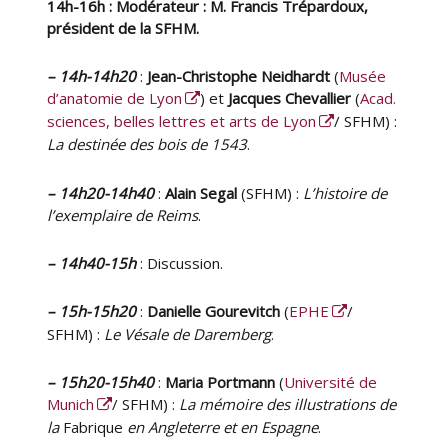
14h-16h : Modérateur : M. Francis Trépardoux,
président de la SFHM.
– 14h-14h20
:
Jean-Christophe Neidhardt
(
Musée
d’anatomie de Lyon
) et
Jacques Chevallier
(
Acad.
sciences, belles lettres et arts de Lyon
/ SFHM) :
La destinée des bois de 1543
.
– 14h20-14h40
:
Alain Segal
(SFHM) :
L’histoire de
l’exemplaire de Reims
.
– 14h40-15h
: Discussion.
– 15h-15h20
:
Danielle Gourevitch
(
EPHE
/
SFHM) :
Le Vésale de Daremberg
.
– 15h20-15h40
:
Maria Portmann
(
Université de
Munich
/ SFHM) :
La mémoire des illustrations de
la
Fabrique
en Angleterre et en Espagne
.