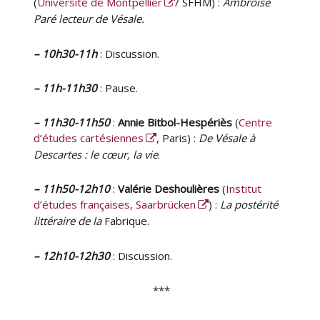
(
Université de Montpellier
/ SFHM) :
Ambroise
Paré lecteur de Vésale.
– 10h30-11h
: Discussion.
– 11h-11h30
: Pause.
– 11h30-11h50
:
Annie Bitbol-Hespériès
(
Centre
d’études cartésiennes
, Paris) :
De Vésale à
Descartes : le cœur, la vie
.
– 11h50-12h10
:
Valérie Deshoulières
(
Institut
d’études françaises, Saarbrücken
) :
La postérité
littéraire de la
Fabrique.
– 12h10-12h30
: Discussion.
***