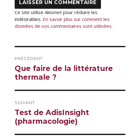
Ce site utilise Akismet pour réduire les
indésirables.
En savoir plus sur comment les
données de vos commentaires sont utilisées
.
Navigation
PRÉCÉDENT
de
Publication
Que faire de la littérature
l’article
précédente :
thermale ?
SUIVANT
Publication
Test de AdisInsight
suivante :
(pharmacologie)