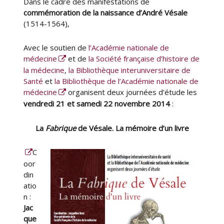
Dans le cadre des manifestations de
commémoration de la naissance d’André Vésale
(1514-1564),
Avec le soutien de
l’Académie nationale de
médecine
et de
la Société française d’histoire de
la médecine
,
la Bibliothèque interuniversitaire de
Santé
et
la Bibliothèque de l’Académie nationale de
médecine
organisent deux journées d’étude les
vendredi 21 et samedi 22 novembre 2014
:
La
Fabrique
de Vésale. La mémoire d’un livre
C
oor
din
atio
n :
Jac
que