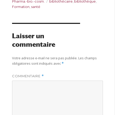
u
u
a
É
Pharma.-bio.-cosm.
bibliothécaire
,
bibliothèque
,
t
b
t
t
Formation
,
santé
e
l
é
i
u
i
g
q
r
é
o
u
l
r
e
e
i
t
Laisser un
e
t
commentaire
s
e
s
Votre adresse e-mail ne sera pas publiée.
Les champs
obligatoires sont indiqués avec
*
COMMENTAIRE
*