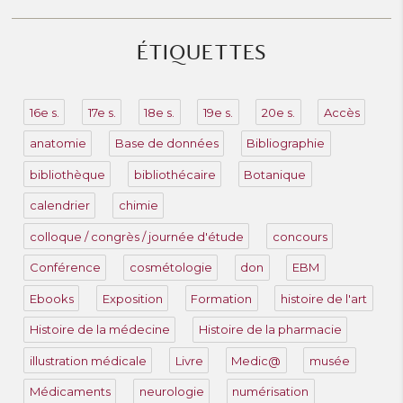
ÉTIQUETTES
16e s.
17e s.
18e s.
19e s.
20e s.
Accès
anatomie
Base de données
Bibliographie
bibliothèque
bibliothécaire
Botanique
calendrier
chimie
colloque / congrès / journée d'étude
concours
Conférence
cosmétologie
don
EBM
Ebooks
Exposition
Formation
histoire de l'art
Histoire de la médecine
Histoire de la pharmacie
illustration médicale
Livre
Medic@
musée
Médicaments
neurologie
numérisation