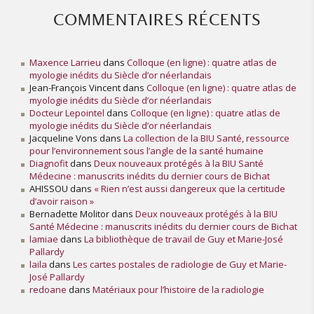
COMMENTAIRES RÉCENTS
Maxence Larrieu
dans
Colloque (en ligne) : quatre atlas de
myologie inédits du Siècle d’or néerlandais
Jean-François Vincent
dans
Colloque (en ligne) : quatre atlas de
myologie inédits du Siècle d’or néerlandais
Docteur Lepointel
dans
Colloque (en ligne) : quatre atlas de
myologie inédits du Siècle d’or néerlandais
Jacqueline Vons
dans
La collection de la BIU Santé, ressource
pour l’environnement sous l’angle de la santé humaine
Diagnofit
dans
Deux nouveaux protégés à la BIU Santé
Médecine : manuscrits inédits du dernier cours de Bichat
AHISSOU
dans
« Rien n’est aussi dangereux que la certitude
d’avoir raison »
Bernadette Molitor
dans
Deux nouveaux protégés à la BIU
Santé Médecine : manuscrits inédits du dernier cours de Bichat
lamiae
dans
La bibliothèque de travail de Guy et Marie-José
Pallardy
laila
dans
Les cartes postales de radiologie de Guy et Marie-
José Pallardy
redoane
dans
Matériaux pour l’histoire de la radiologie