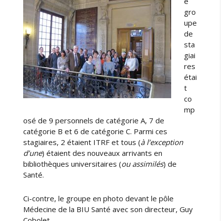
e
gro
upe
de
sta
giai
res
étai
t
co
mp
osé de 9 personnels de catégorie A, 7 de
catégorie B et 6 de catégorie C. Parmi ces
stagiaires, 2 étaient ITRF et tous (
à l’exception
d’une
) étaient des nouveaux arrivants en
bibliothèques universitaires (
ou assimilés
) de
Santé.
Ci-contre, le groupe en photo devant le pôle
Médecine de la BIU Santé avec son directeur, Guy
Cobolet.