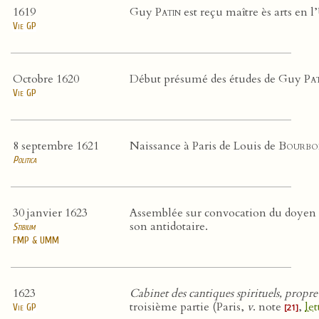
1619
Guy
Patin
est reçu maître ès arts en l
Vie GP
Octobre 1620
Début présumé des études de Guy
Pa
Vie GP
8 septembre 1621
Naissance à Paris de Louis de
Bourbo
Politica
30 janvier 1623
Assemblée sur convocation du doyen
son antidotaire.
Stibium
FMP & UMM
1623
Cabinet des cantiques spirituels, propre
troisième partie (Paris,
v
. note
,
let
Vie GP
[21]