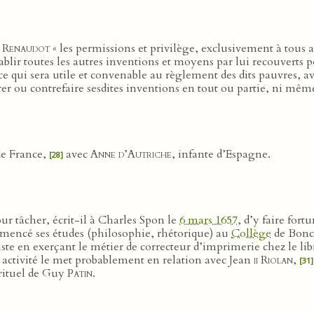
e
Renaudot
« les permissions et privilège, exclusivement à tous a
blir toutes les autres inventions et moyens par lui recouverts p
e qui sera utile et convenable au règlement des dits pauvres, av
érer ou contrefaire sesdites inventions en tout ou partie, ni même
 de France,
avec
Anne d’Autriche
, infante d’Espagne.
[28]
our tâcher, écrit-il à Charles Spon le
6 mars 1657
, d’y faire fort
ommencé ses études (philosophie, rhétorique) au
Collège
de Bonc
siste en exerçant le métier de correcteur d’imprimerie chez le li
te activité le met probablement en relation avec Jean
ii Riolan
,
[31]
irituel de Guy
Patin
.