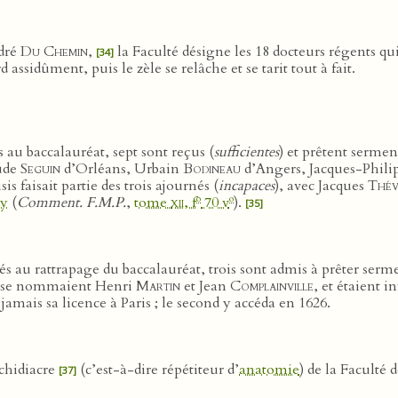
dré
Du Chemin
,
la Faculté désigne les 18 docteurs régents qui
[34]
d assidûment, puis le zèle se relâche et se tarit tout à fait.
 au baccalauréat, sept sont reçus (
sufficientes
) et prêtent serme
ude
Seguin
d’Orléans, Urbain
Bodineau
d’Angers, Jacques-Phil
is faisait partie des trois ajournés (
incapaces
), avec Jacques
Thév
o
o
my
(
Comment. F.M.P.
,
tome
xii
, f
70 v
).
[35]
tés au rattrapage du baccalauréat, trois sont admis à prêter ser
s se nommaient Henri
Martin
et Jean
Complainville
, et étaient i
 jamais sa licence à Paris ; le second y accéda en 1626.
chidiacre
(c’est-à-dire répétiteur d’
anatomie
) de la Faculté
[37]