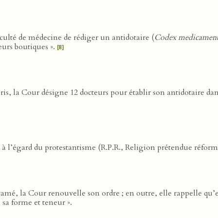
culté de médecine de rédiger un antidotaire (
Codex medicamen
leurs boutiques ».
[8]
is, la Cour désigne 12 docteurs pour établir son antidotaire dans
e à l’égard du protestantisme (R.P.R., Religion prétendue réform
tamé, la Cour renouvelle son ordre ; en outre, elle rappelle qu’
 sa forme et teneur ».