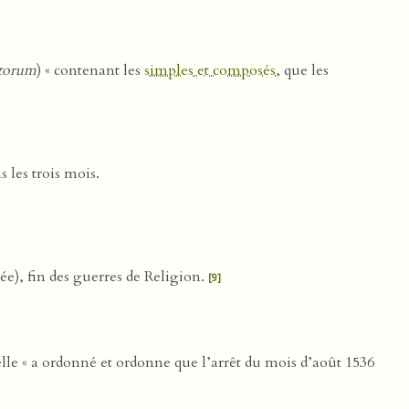
torum
) « contenant les
simples et composés
, que les
 les trois mois.
ée), fin des guerres de Religion.
[9]
elle « a ordonné et ordonne que l’arrêt du mois d’août 1536