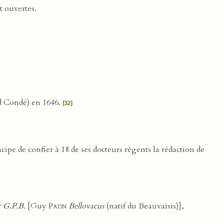
t ouvertes.
d Condé) en 1646.
[32]
ipe de confier à 18 de ses docteurs régents la rédaction de
r G.P.B.
[Guy
Patin
Bellovacus
(natif du Beauvaisis)],