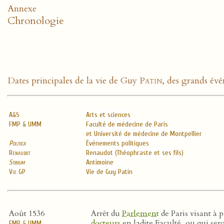
Annexe
Chronologie
Dates principales de la vie de Guy
Patin
, des grands évé
A&S
Arts et sciences
FMP & UMM
Faculté de médecine de Paris
et Université de médecine de Montpellier
Politica
Événements politiques
Renaudot
Renaudot (Théophraste et ses fils)
Stibium
Antimoine
Vie GP
Vie de Guy Patin
Août 1536
Arrêt du
Parlement
de Paris visant à 
docteurs
en ladite Faculté, ou qui ser
FMP & UMM