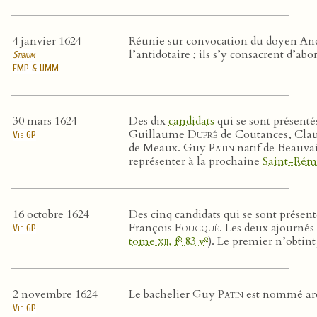
4 janvier 1624
Réunie sur convocation du doyen An
l’antidotaire ; ils s’y consacrent d’abor
Stibium
FMP & UMM
30 mars 1624
Des dix
candidats
qui se sont présentés
Guillaume
Dupré
de Coutances, Cla
Vie GP
de Meaux. Guy
Patin
natif de Beauvais
représenter à la prochaine
Saint-Ré
16 octobre 1624
Des cinq candidats qui se sont présen
François
Foucqué
. Les deux ajourné
Vie GP
o
o
tome
xii
, f
83 v
). Le premier n’obtint
2 novembre 1624
Le bachelier Guy
Patin
est nommé ar
Vie GP