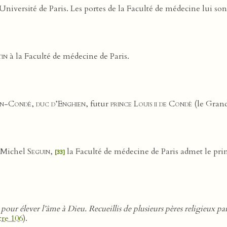
’Université de Paris. Les portes de la Faculté de médecine lui son
tin
à la Faculté de médecine de Paris.
n-Condé
,
duc d’Enghien
, futur
prince Louis ii de Condé
(le Gran
 Michel
Seguin
,
la Faculté de médecine de Paris admet le princ
[33]
 pour élever l’âme à Dieu. Recueillis de plusieurs pères religieux pa
tre 106
).