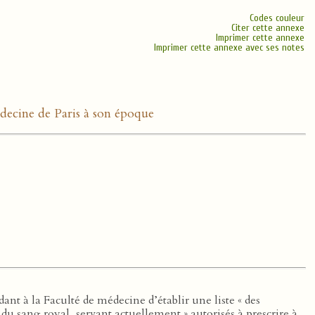
Codes couleur
Citer cette annexe
Imprimer cette annexe
Imprimer cette annexe avec ses notes
édecine de Paris à son époque
nt à la Faculté de médecine d’établir une liste « des
 du sang royal, servant actuellement » autorisés à prescrire à