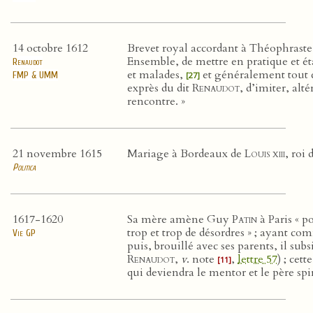
14 octobre 1612
Brevet royal accordant à Théophrast
Ensemble, de mettre en pratique et éta
Renaudot
et malades,
et généralement tout c
FMP & UMM
[27]
exprès du dit
Renaudot
, d’imiter, alt
rencontre. »
21 novembre 1615
Mariage à Bordeaux de
Louis xiii
, roi
Politica
1617-1620
Sa mère amène Guy
Patin
à Paris « p
trop et trop de désordres » ; ayant c
Vie GP
puis, brouillé avec ses parents, il sub
Renaudot
,
v
. note
,
lettre 57
) ; cet
[11]
qui deviendra le mentor et le père sp