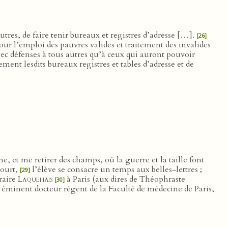
utres, de faire tenir bureaux et registres d’adresse […].
[26]
our l’emploi des pauvres valides et traitement des invalides
ec défenses à tous autres qu’à ceux qui auront pouvoir
ment lesdits bureaux registres et tables d’adresse et de
une, et me retirer des champs, où la guerre et la taille font
ourt,
l’élève se consacre un temps aux belles-lettres ;
[29]
braire
Laquehais
à Paris (aux dires de Théophraste
[30]
éminent docteur régent de la Faculté de médecine de Paris,