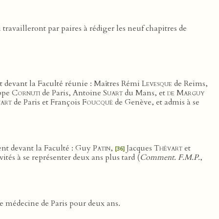
 travailleront par paires à rédiger les neuf chapitres de
nt devant la Faculté réunie : Maîtres Rémi
Levesque
de Reims,
ippe
Cornuti
de Paris, Antoine
Suart
du Mans, et
de Marguy
art
de Paris et François
Foucqué
de Genève, et admis à se
ment devant la Faculté : Guy
Patin
,
Jacques
Thévart
et
[36]
nvités à se représenter deux ans plus tard (
Comment. F.M.P.
,
 de médecine de Paris pour deux ans.