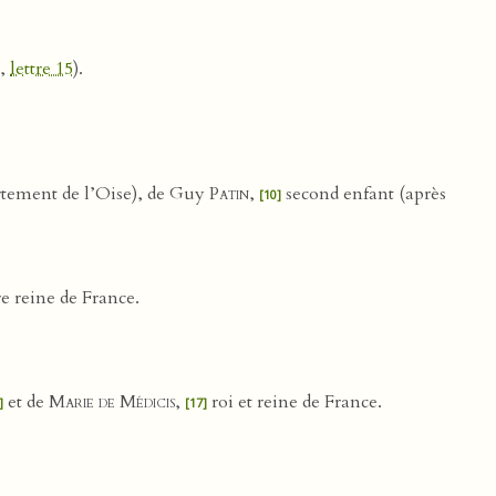
,
lettre 15
).
tement de l’Oise), de Guy
Patin
,
second enfant (après
[10]
e reine de France.
et de
Marie de Médicis
,
roi et reine de France.
]
[17]