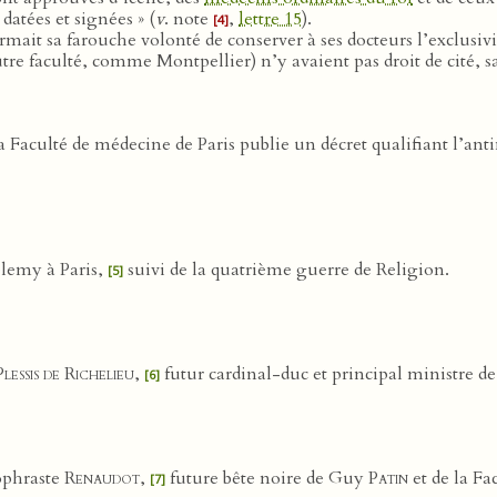
datées et signées » (
v
. note
,
lettre 15
).
[4]
mait sa farouche volonté de conserver à ses docteurs l’exclusivité
re faculté, comme Montpellier) n’y avaient pas droit de cité, sa
a Faculté de médecine de Paris publie un décret qualifiant l’ant
élemy à Paris,
suivi de la quatrième guerre de Religion.
[5]
lessis de Richelieu
,
futur cardinal-duc et principal ministre d
[6]
ophraste
Renaudot
,
future bête noire de Guy
Patin
et de la Fa
[7]