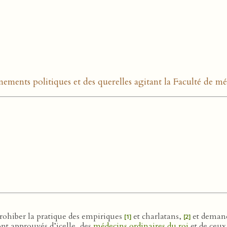
nements politiques et des querelles agitant la Faculté de m
prohiber la pratique des empiriques
et charlatans,
et demanda
[1]
[2]
ont approuvés d’icelle, des
médecins ordinaires du roi
et de ceux