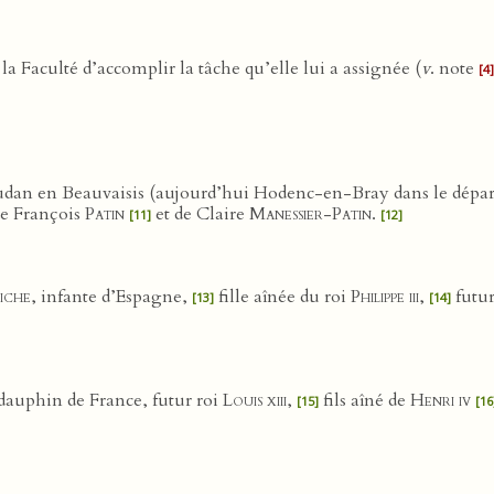
a Faculté d’accomplir la tâche qu’elle lui a assignée (
v
. note
[4]
dan en Beauvaisis (aujourd’hui Hodenc-en-Bray dans le dépar
de François
Patin
et de Claire
Manessier-Patin
.
[11]
[12]
iche
, infante d’Espagne,
fille aînée du roi
Philippe iii
,
futur
[13]
[14]
dauphin de France, futur roi
Louis xiii
,
fils aîné de
Henri iv
[15]
[16