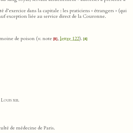
 d’exercice dans la capitale : les praticiens « étrangers » (qui
uf exception liée au service direct de la Couronne.
imoine de poison (
v
. note
,
lettre 122
).
[8]
[4]
e
Louis xiii
.
culté de médecine de Paris.