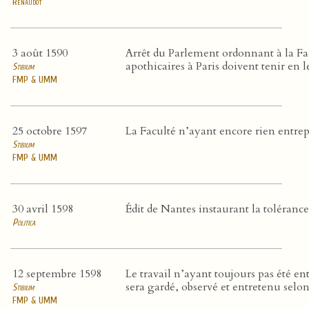
Renaudot
3 août 1590
Arrêt du Parlement ordonnant à la Fa
apothicaires à Paris doivent tenir en 
Stibium
FMP & UMM
25 octobre 1597
La Faculté n’ayant encore rien entrepr
Stibium
FMP & UMM
30 avril 1598
Édit de Nantes instaurant la toléranc
Politica
12 septembre 1598
Le travail n’ayant toujours pas été en
sera gardé, observé et entretenu selon
Stibium
FMP & UMM