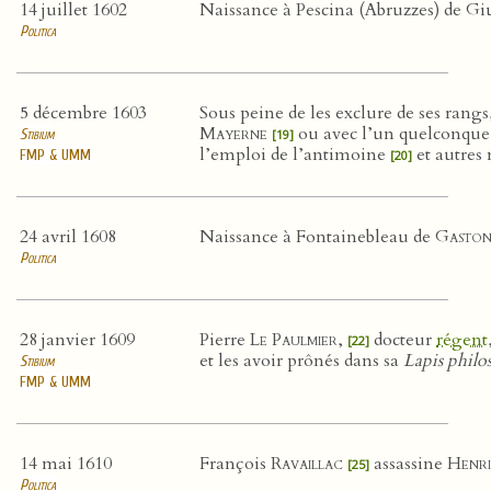
14 juillet 1602
Naissance à Pescina (Abruzzes) de Gi
Politica
5 décembre 1603
Sous peine de les exclure de ses rang
Mayerne
ou avec l’un quelconque 
Stibium
[19]
l’emploi de l’antimoine
et autres
FMP & UMM
[20]
24 avril 1608
Naissance à Fontainebleau de
Gasto
Politica
28 janvier 1609
Pierre
Le Paulmier
,
docteur
régent
[22]
et les avoir prônés dans sa
Lapis phil
Stibium
FMP & UMM
14 mai 1610
François
Ravaillac
assassine
Henri
[25]
Politica