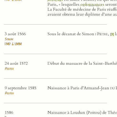
Paris, « lesquelles
ordonnances
seront 
La Faculté de médecine de Paris réaffir
avaient obtenu leur diplôme d’une aut
3 août 1566
Sous le décanat de Simon
i Piètre
,
l
[3]
Stibium
FMP & UMM
24 août 1572
Début du massacre de la Saint-Barth
Politica
9 septembre 1585
Naissance à Paris d’Armand-Jean
du P
Politica
1586
Naissance à Loudun (Poitou) de Thé