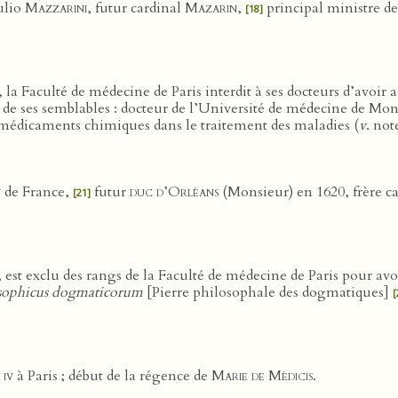
ulio
Mazzarini
, futur cardinal
Mazarin
,
principal ministre d
[18]
s, la Faculté de médecine de Paris interdit à ses docteurs d’a
de ses semblables : docteur de l’Université de médecine de Mon
 médicaments chimiques dans le traitement des maladies (
v
. no
n
de France,
futur
duc d’Orléans
(Monsieur) en 1620, frère c
[21]
, est exclu des rangs de la Faculté de médecine de Paris pour av
osophicus dogmaticorum
[Pierre philosophale des dogmatiques]
[
 iv
à Paris ; début de la régence de
Marie de Médicis.