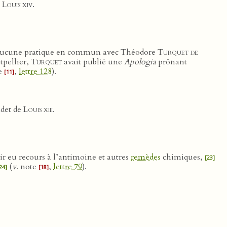
e
Louis xiv
.
voir aucune pratique en commun avec Théodore
Turquet de
tpellier,
Turquet
avait publié une
Apologia
prônant
te
,
lettre 128
).
[11]
adet de
Louis xiii
.
oir eu recours à l’antimoine et autres
remèdes
chimiques,
[23]
(
v
. note
,
lettre 79
).
24]
[18]