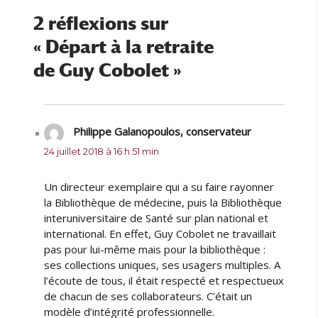
l
r
e
e
i
t
2 réflexions sur
e
t
« Départ à la retraite
s
e
s
de Guy Cobolet »
Philippe Galanopoulos, conservateur
dit :
24 juillet 2018 à 16 h 51 min
Un directeur exemplaire qui a su faire rayonner
la Bibliothèque de médecine, puis la Bibliothèque
interuniversitaire de Santé sur plan national et
international. En effet, Guy Cobolet ne travaillait
pas pour lui-même mais pour la bibliothèque :
ses collections uniques, ses usagers multiples. A
l’écoute de tous, il était respecté et respectueux
de chacun de ses collaborateurs. C’était un
modèle d’intégrité professionnelle.