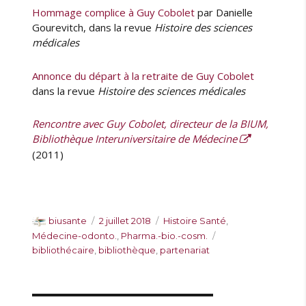
Hommage complice à Guy Cobolet
par Danielle
Gourevitch, dans la revue
Histoire des sciences
médicales
Annonce du départ à la retraite de Guy Cobolet
dans la revue
Histoire des sciences médicales
Rencontre avec Guy Cobolet, directeur de la BIUM,
Bibliothèque Interuniversitaire de Médecine
(2011)
A
P
C
biusante
2 juillet 2018
Histoire Santé
,
u
u
a
É
Médecine-odonto.
,
Pharma.-bio.-cosm.
t
b
t
t
bibliothécaire
,
bibliothèque
,
partenariat
e
l
é
i
u
i
g
q
r
é
o
u