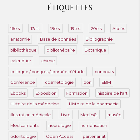
ÉTIQUETTES
16e s.
17e s.
18e s.
19e s.
20e s.
Accès
anatomie
Base de données
Bibliographie
bibliothèque
bibliothécaire
Botanique
calendrier
chimie
colloque / congrès / journée d'étude
concours
Conférence
cosmétologie
don
EBM
Ebooks
Exposition
Formation
histoire de l'art
Histoire de la médecine
Histoire de la pharmacie
illustration médicale
Livre
Medic@
musée
Médicaments
neurologie
numérisation
odontologie
Open Access
partenariat