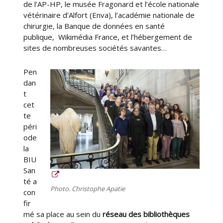
de l’AP-HP, le musée Fragonard et l’école nationale
vétérinaire d’Alfort (Enva), l’académie nationale de
chirurgie, la Banque de données en santé
publique, Wikimédia France, et l’hébergement de
sites de nombreuses sociétés savantes…
Pen
dan
t
cet
te
péri
ode
la
BIU
San
té a
Photo. Christophe Apatie
con
fir
mé sa place au sein du
réseau des bibliothèques