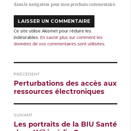
dans le navigateur pour mon prochain commentaire.
Ce site utilise Akismet pour réduire les
indésirables.
En savoir plus sur comment les
données de vos commentaires sont utilisées
.
Navigation
PRÉCÉDENT
de
Publication
Perturbations des accès aux
l’article
précédente :
ressources électroniques
SUIVANT
Publication
Les portraits de la BIU Santé
suivante :