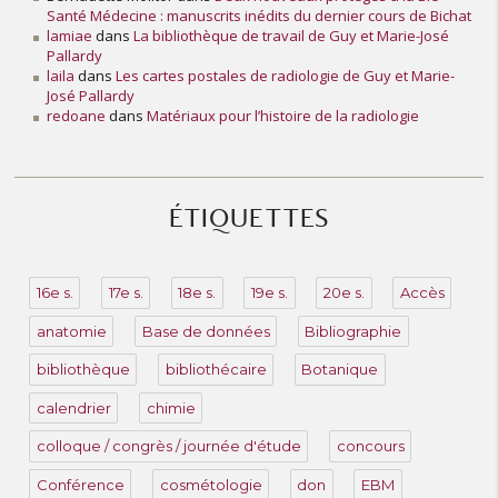
Santé Médecine : manuscrits inédits du dernier cours de Bichat
lamiae
dans
La bibliothèque de travail de Guy et Marie-José
Pallardy
laila
dans
Les cartes postales de radiologie de Guy et Marie-
José Pallardy
redoane
dans
Matériaux pour l’histoire de la radiologie
ÉTIQUETTES
16e s.
17e s.
18e s.
19e s.
20e s.
Accès
anatomie
Base de données
Bibliographie
bibliothèque
bibliothécaire
Botanique
calendrier
chimie
colloque / congrès / journée d'étude
concours
Conférence
cosmétologie
don
EBM