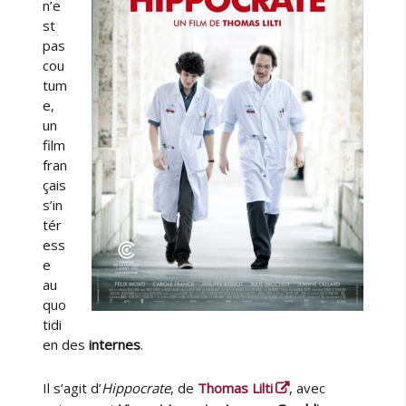
n’e
st
pas
cou
tum
e,
un
film
fran
çais
s’in
tér
ess
e
au
quo
tidi
en des
internes
.
Il s’agit d’
Hippocrate
, de
Thomas Lilti
, avec