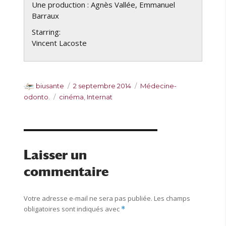
Une production :
Agnès Vallée, Emmanuel
Barraux
Starring:
Vincent Lacoste
A
P
C
biusante
2 septembre 2014
Médecine-
u
u
a
É
odonto.
cinéma
,
Internat
t
b
t
t
e
l
é
i
u
i
g
q
r
é
o
u
l
r
e
Laisser un
e
i
t
commentaire
e
t
s
e
s
Votre adresse e-mail ne sera pas publiée.
Les champs
obligatoires sont indiqués avec
*