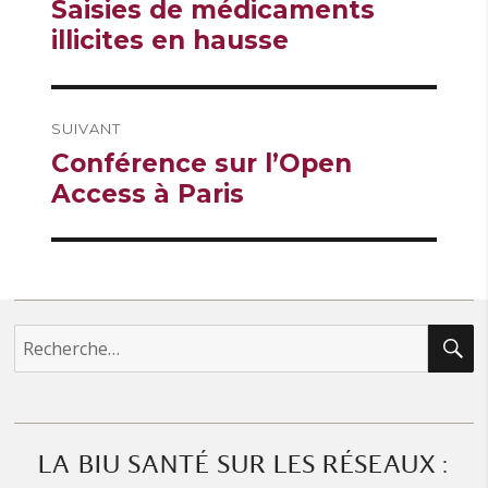
Publication
Saisies de médicaments
l’article
précédente :
illicites en hausse
SUIVANT
Publication
Conférence sur l’Open
suivante :
Access à Paris
R
Recherche
pour :
LA BIU SANTÉ SUR LES RÉSEAUX :