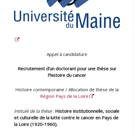
s
o
n
n
a
l
i
s
é
Appel à candidature
e
e
Recrutement d’un doctorant pour une thèse sur
n
l’histoire du cancer
c
a
n
Histoire contemporaine / Allocation de thèse de la
c
Région Pays de la Loire
é
r
Intitulé de la thèse
:
Histoire institutionnelle, sociale
o
et culturelle de la lutte contre le cancer en Pays de
l
la Loire (1920-1960).
o
g