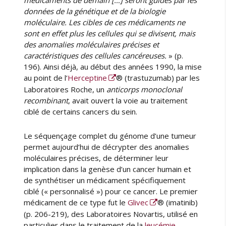
médicaments de demain […] seront guidés par les
données de la génétique et de la biologie
moléculaire. Les cibles de ces médicaments ne
sont en effet plus les cellules qui se divisent, mais
des anomalies moléculaires précises et
caractéristiques des cellules cancéreuses.
» (p.
196). Ainsi déjà, au début des années 1990, la mise
au point de l’
Herceptine
® (trastuzumab) par les
Laboratoires Roche, un
anticorps monoclonal
recombinant
, avait ouvert la voie au traitement
ciblé de certains cancers du sein.
Le séquençage complet du génome d’une tumeur
permet aujourd’hui de décrypter des anomalies
moléculaires précises, de déterminer leur
implication dans la genèse d’un cancer humain et
de synthétiser un médicament spécifiquement
ciblé (« personnalisé ») pour ce cancer. Le premier
médicament de ce type fut le
Glivec
® (imatinib)
(p. 206-219), des Laboratoires Novartis, utilisé en
particulier dans le traitement de la
leucémie