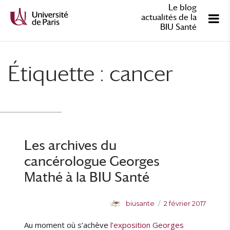
Le blog
actualités de la
BIU Santé
Étiquette :
cancer
Les archives du
cancérologue Georges
Mathé à la BIU Santé
A
P
biusante
2 février 2017
u
u
Au moment où s’achève
l’exposition Georges
t
b