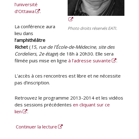
i
l’université
e
d’Ottawa
.
s
t
La conférence aura
Photo droits réservés EATI.
h
lieu dans
é
l’amphithéâtre
r
Richet
(
15, rue de l’École-de-Médecine, site des
a
Cordeliers, 2e étage
) de 18h à 20h30. Elle sera
p
filmée puis mise en ligne
à l’adresse suivante
.
e
u
t
L’accès à ces rencontres est libre et ne nécessite
i
pas d’inscription.
q
u
Retrouvez le programme 2013-2014 et les vidéos
e
des sessions précédentes
en cliquant sur ce
s
lien
.
de « Éthique et cancer (rencontre d’H
Continuer la lecture