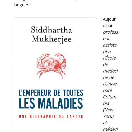
g
langues.
e
s
Aujour
M
d’hui
a
profess
t
eur
h
assista
é
nt à
à
l’École
l
de
a
médeci
B
I
ne de
U
l’Unive
S
rsité
a
Colum
n
bia
t
(New
é
York)
et
médeci