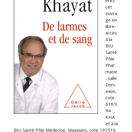
erez
cet
ouvra
ge en
libre-
accès
à la
BIU
Santé
Pôle
Phar
macie
, salle
Dorv
eaux,
cote
616.9
94
KHA
et à la
BIU Santé Pôle Médecine, Magasins, cote 197516.