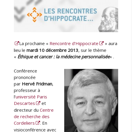
i
v
e
e
t
n
o
La prochaine «
Rencontre d’Hippocrate
» aura
u
lieu le
mardi 10 décembre 2013
, sur le thème
v
«
Éthique et cancer : la médecine personnalisée
« .
e
l
Conférence
l
prononcée
e
par
Hervé Fridman
,
s
professeur à
s
l’
université Paris
t
Descartes
et
r
a
directeur du
Centre
t
de recherche des
é
Cordeliers
. En
g
visioconférence avec