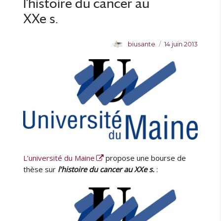
l’histoire du cancer au
l
o
XXe s.
q
u
A
P
biusante
14 juin 2013
e
u
u
s
t
b
u
e
l
r
u
i
l
r
é
a
l
m
e
é
d
e
c
L’université du Maine
propose une bourse de
i
thèse sur
l’histoire du cancer au XXe s.
:
n
e
p
e
r