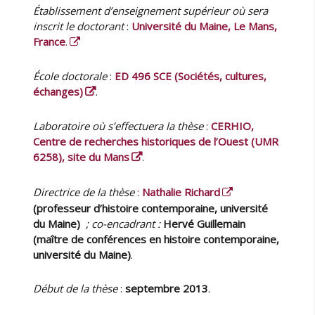
Établissement d’enseignement supérieur où sera
i
inscrit le doctorant
:
Université du Maine, Le Mans,
e
France
.
École doctorale
:
ED 496 SCE (Sociétés, cultures,
échanges)
.
Laboratoire où s’effectuera la thèse
:
CERHIO,
Centre de recherches historiques de l’Ouest (UMR
6258), site du Mans
.
Directrice de la thèse
:
Nathalie Richard
(professeur d’histoire contemporaine, université
du Maine)
; co-encadrant :
Hervé Guillemain
(maître de conférences en histoire contemporaine,
université du Maine)
.
Début de la thèse
:
septembre 2013
.