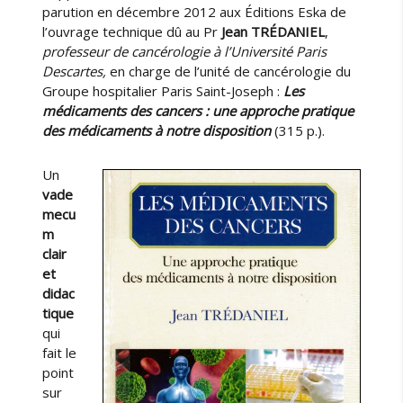
parution en décembre 2012 aux Éditions Eska de
l’ouvrage technique dû au Pr
Jean TRÉDANIEL
,
professeur de cancérologie à l’Université Paris
Descartes,
en charge de l’unité de cancérologie du
Groupe hospitalier Paris Saint-Joseph :
Les
médicaments des cancers : une approche pratique
des médicaments à notre disposition
(315 p.).
Un
vade
mecu
m
clair
et
didac
tique
qui
fait le
point
sur