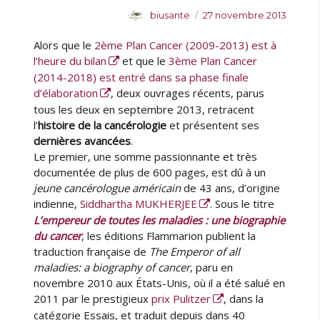
v
A
P
biusante
27 novembre 2013
e
u
u
s
Alors que le
2ème Plan Cancer (2009-2013) est à
t
b
d
e
l
l’heure du bilan
et que le
3ème Plan Cancer
u
u
i
(2014-2018) est entré dans sa phase finale
c
r
é
d’élaboration
, deux ouvrages récents, parus
a
l
tous les deux en septembre 2013, retracent
n
e
l’
histoire de la cancérologie
et présentent ses
c
dernières avancées
.
é
Le premier, une somme passionnante et très
r
documentée de plus de 600 pages, est dû à un
o
jeune cancérologue américain
de 43 ans, d’origine
l
indienne,
Siddhartha MUKHERJEE
. Sous le titre
o
L’empereur de toutes les maladies : une biographie
g
du cancer
, les éditions Flammarion publient la
u
e
traduction française de
The Emperor of all
G
maladies: a biography of cancer
, paru en
e
novembre 2010 aux États-Unis, où il a été salué en
o
2011 par le prestigieux
prix Pulitzer
, dans la
r
catégorie Essais, et traduit depuis dans 40