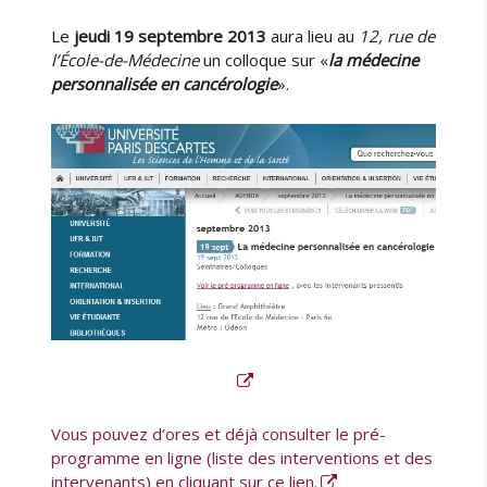
e
r
Le
jeudi 19 septembre 2013
aura lieu au
12, rue de
e
l’École-de-Médecine
un colloque sur «
la médecine
n
personnalisée en cancérologie
».
c
o
n
t
r
e
d
’
H
i
p
p
o
c
r
a
Vous pouvez d’ores et déjà consulter le pré-
t
programme en ligne (liste des interventions et des
e
intervenants) en cliquant sur ce lien.