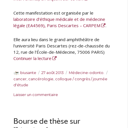
l
e
Cette manifestation est organisée par le
1
laboratoire d’éthique médicale et de médecine
0
légale (EA4569), Paris Descartes – CARPEM
.
d
é
c
Elle aura lieu dans le grand amphithéâtre de
e
l’université Paris Descartes (rez-de-chaussée du
m
12, rue de l’École-de-Médecine, 75006 PARIS)
b
de « Colloque sur la médecine personna
Continuer la lecture
r
e
A
P
C
É
biusante
27 août 2013
Médecine-odonto.
)
u
u
a
t
cancer
,
cancérologie
,
colloque / congrès / journée
t
b
t
i
d'étude
e
l
é
q
s
Laisser un commentaire
u
i
g
u
u
r
é
o
e
r
l
r
t
C
e
i
t
o
Bourse de thèse sur
e
e
l
s
s