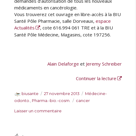
demandes d’autorisation de tous les nouveaux
médicaments en cancérologie.
Vous trouverez cet ouvrage en libre-accès à la BIU
Santé Pôle Pharmacie, salle Dorveaux,
espace
Actualités
, cote 616.994 061 TRE et à la BIU
Santé Pôle Médecine, Magasins, cote 197256.
Alain Delaforge
et
Jeremy Schreiber
de « Canc
Continuer la lecture
A
P
C
biusante
27 novembre 2013
Médecine-
u
u
a
É
odonto.
,
Pharma.-bio.-cosm.
cancer
t
b
t
t
s
Laisser un commentaire
e
l
é
i
u
u
i
g
q
r
r
é
o
u
C
l
r
e
a