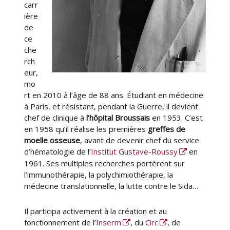
carr
ière
de
ce
che
rch
eur,
mo
rt en 2010 à l’âge de 88 ans. Étudiant en médecine
à Paris, et résistant, pendant la Guerre, il devient
chef de clinique à
l’hôpital Broussais
en 1953. C’est
en 1958 qu’il réalise les premières
greffes de
moelle osseuse
, avant de devenir chef du service
d’hématologie de l’
Institut Gustave-Roussy
en
1961. Ses multiples recherches portèrent sur
l’immunothérapie, la polychimiothérapie, la
médecine translationnelle, la lutte contre le Sida…
Il participa activement à la création et au
fonctionnement de l’
Inserm
, du
Circ
, de