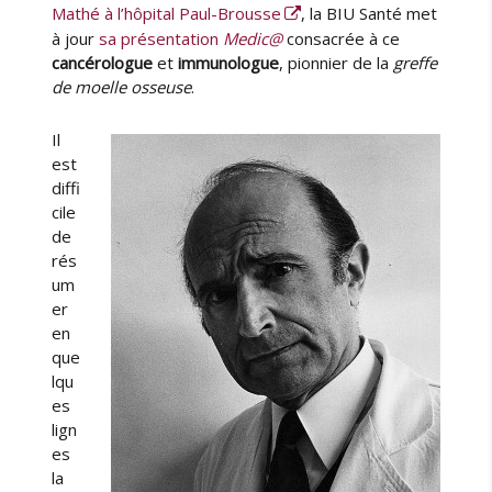
e
l
Mathé à l’hôpital Paul-Brousse
, la BIU Santé met
u
i
à jour
sa présentation
Medic@
consacrée à ce
r
é
cancérologue
et
immunologue
, pionnier de la
greffe
l
de moelle osseuse
.
e
Il
est
diffi
cile
de
rés
um
er
en
que
lqu
es
lign
es
la