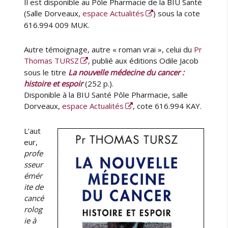
Il est disponible au Pôle Pharmacie de la BIU Santé
(Salle Dorveaux,
espace Actualités
) sous la cote
616.994 009 MUK.
Autre témoignage, autre « roman vrai », celui du
Pr
Thomas TURSZ
, publié aux éditions Odile Jacob
sous le titre
La nouvelle médecine du cancer :
histoire et espoir
(252 p.).
Disponible à la BIU Santé Pôle Pharmacie, salle
Dorveaux,
espace Actualités
, cote 616.994 KAY.
L’aut
eur,
profe
sseur
émér
ite de
cancé
rolog
ie à