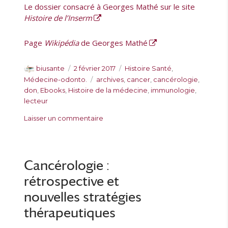
Le dossier consacré à Georges Mathé sur le site
Histoire de l’Inserm
Page
Wikipédia
de Georges Mathé
A
P
C
biusante
2 février 2017
Histoire Santé
,
u
u
a
É
Médecine-odonto.
archives
,
cancer
,
cancérologie
,
t
b
t
t
don
,
Ebooks
,
Histoire de la médecine
,
immunologie
,
e
l
é
i
lecteur
u
i
g
q
s
Laisser un commentaire
r
é
o
u
u
l
r
e
r
e
i
t
L
e
t
e
Cancérologie :
s
e
s
s
rétrospective et
a
r
nouvelles stratégies
c
thérapeutiques
h
i