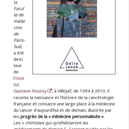
la
Facul
té de
méde
cine
de
Paris-
Sud
,
a été
direc
teur
de
l’
Insti
tut
Gustave-Roussy
, à Villejuif, de 1994 à 2010. Il
raconte la naissance et l’histoire de la cancérologie
française et consacre une large place à la médecine
du cancer d’aujourd’hui et de demain, illustrée par
les
progrès de la « médecine personnalisée »
.
Les «
chimistes qui synthétiseront les