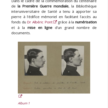
Dans le cadre de la commémoration du centenaire
t
b
a
e
l
de
la Première Guerre mondiale
, la Bibliothèque
B
u
i
interuniversitaire de Santé a tenu à apporter sa
I
r
é
pierre à l’édifice mémoriel en facilitant l’accès au
V
l
fonds du
Dr Albéric Pont
grâce à la
numérisation
:
e
et à la
mise en ligne
d’un grand nombre de
O
documents.
n
d
i
t
q
u
e
j
’
a
i
d
e
b
Album 1
e