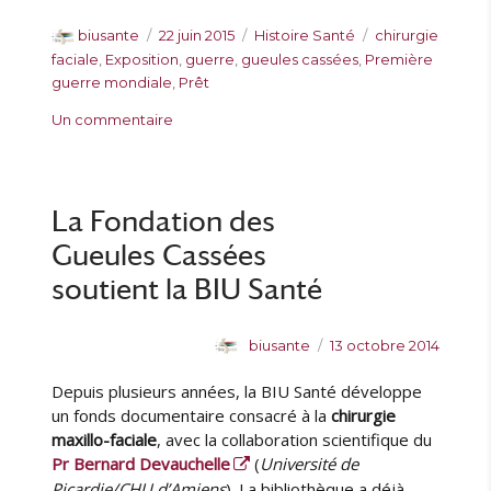
A
P
C
É
biusante
22 juin 2015
Histoire Santé
chirurgie
u
u
a
t
faciale
,
Exposition
,
guerre
,
gueules cassées
,
Première
t
b
t
i
guerre mondiale
,
Prêt
e
l
é
q
s
Un commentaire
u
i
g
u
u
r
é
o
e
r
l
r
t
E
e
i
t
x
La Fondation des
e
e
p
s
s
Gueules Cassées
o
s
soutient la BIU Santé
i
t
A
P
biusante
13 octobre 2014
i
u
u
o
Depuis plusieurs années, la BIU Santé développe
t
b
n
e
l
un fonds documentaire consacré à la
chirurgie
«
u
i
maxillo-faciale
, avec la collaboration scientifique du
r
é
Pr Bernard Devauchelle
(
Université de
F
l
a
Picardie/CHU d’Amiens
). La bibliothèque a déjà