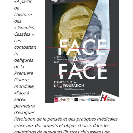
«
À partir
de
l’histoire
des
« Gueules
Cassées »,
ces
combattan
ts
défigurés
de la
Première
Guerre
mondiale,
«Face à
Face»
permettra
d’évoquer
l’évolution de la pensée et des pratiques médicales
grâce aux documents et objets choisis dans les
collections de quelques illustres chirurgiens de