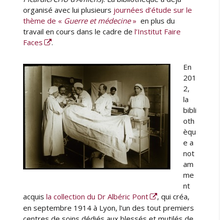
e
c
organisé avec lui plusieurs
journées d’étude sur le
e
thème de «
Guerre et médecine
»
en plus du
à
travail en cours dans le cadre de
l’Institut Faire
F
Faces
.
a
c
En
e
201
2,
»
la
bibli
oth
èqu
e a
not
am
me
nt
acquis
la collection du Dr Albéric Pont
, qui créa,
en septembre 1914 à Lyon, l’un des tout premiers
centres de soins dédiés aux blessés et mutilés de