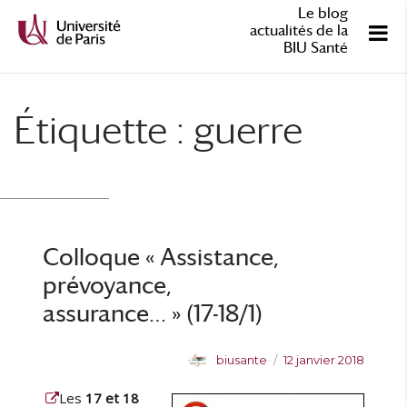
Le blog
actualités de la
BIU Santé
Étiquette :
guerre
Colloque « Assistance,
prévoyance,
assurance… » (17-18/1)
A
P
biusante
12 janvier 2018
u
u
Les
17 et 18
t
b