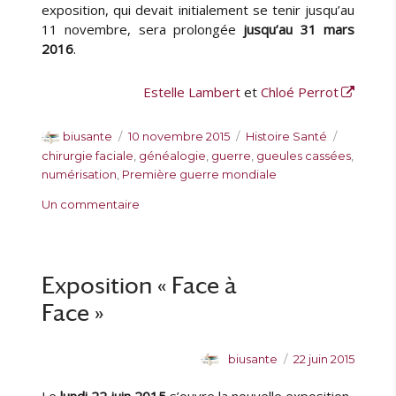
exposition, qui devait initialement se tenir jusqu’au
11 novembre, sera prolongée
jusqu’au 31 mars
2016
.
Estelle Lambert
et
Chloé Perrot
A
P
C
É
biusante
10 novembre 2015
Histoire Santé
u
u
a
t
chirurgie faciale
,
généalogie
,
guerre
,
gueules cassées
,
t
b
t
i
numérisation
,
Première guerre mondiale
e
l
é
q
s
Un commentaire
u
i
g
u
u
r
é
o
e
r
l
r
t
M
e
i
t
i
Exposition « Face à
e
e
s
s
s
Face »
e
e
n
A
P
biusante
22 juin 2015
l
u
u
i
t
b