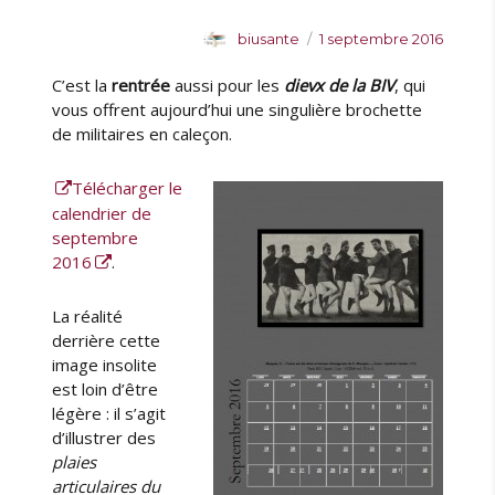
u
A
P
biusante
1 septembre 2016
e
u
u
«
C’est la
rentrée
aussi pour les
dievx de la BIV
, qui
t
b
e
l
vous offrent aujourd’hui une singulière brochette
A
u
i
de militaires en caleçon.
s
r
é
s
l
i
Télécharger le
e
s
calendrier de
t
septembre
a
2016
.
n
c
La réalité
e
derrière cette
,
image insolite
p
est loin d’être
r
légère : il s’agit
é
d’illustrer des
v
plaies
o
y
articulaires du