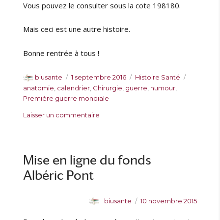
1
Vous pouvez le consulter sous la cote 198180.
8
/
Mais ceci est une autre histoire.
1
)
Bonne rentrée à tous !
A
P
C
É
biusante
1 septembre 2016
Histoire Santé
u
u
a
t
anatomie
,
calendrier
,
Chirurgie
,
guerre
,
humour
,
t
b
t
i
Première guerre mondiale
e
l
é
q
s
Laisser un commentaire
u
i
g
u
u
r
é
o
e
r
l
r
t
D
e
i
t
i
Mise en ligne du fonds
e
e
e
s
s
Albéric Pont
v
x
d
A
P
biusante
10 novembre 2015
e
u
u
l