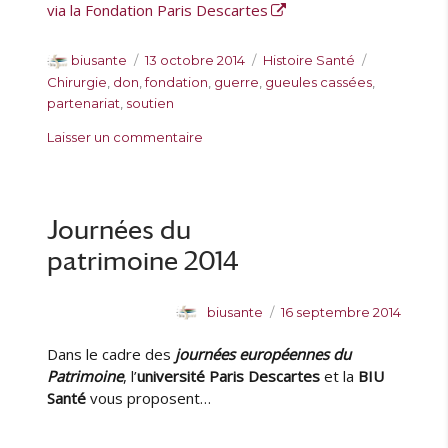
via la Fondation Paris Descartes
A
P
C
É
biusante
13 octobre 2014
Histoire Santé
u
u
a
t
Chirurgie
,
don
,
fondation
,
guerre
,
gueules cassées
,
t
b
t
i
partenariat
,
soutien
e
l
é
q
s
Laisser un commentaire
u
i
g
u
u
r
é
o
e
r
l
r
t
L
e
i
t
a
Journées du
e
e
F
s
s
patrimoine 2014
o
n
d
A
P
biusante
16 septembre 2014
a
u
u
t
Dans le cadre des
journées européennes du
t
b
i
e
l
Patrimoine
, l’
université Paris Descartes
et la
BIU
o
u
i
Santé
vous proposent…
n
r
é
d
l