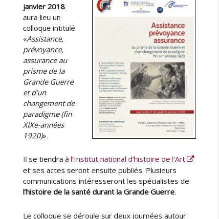
e
l
janvier 2018
u
i
aura lieu un
r
é
colloque intitulé
l
«
Assistance,
e
prévoyance,
assurance au
prisme de la
Grande Guerre
et d’un
changement de
paradigme (fin
XIXe-années
1920)
».
Il se tiendra à
l’Institut national d’histoire de l’Art
et ses actes seront ensuite publiés. Plusieurs
communications intéresseront les spécialistes de
l’histoire de la santé durant la Grande Guerre
.
Le colloque se déroule sur deux journées autour