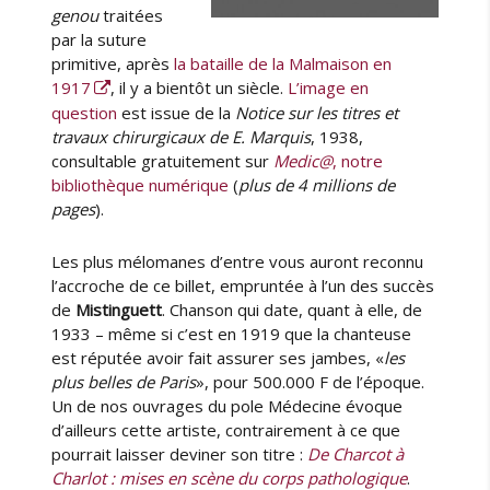
a
genou
traitées
n
par la suture
c
primitive, après
la bataille de la Malmaison en
e
1917
, il y a bientôt un siècle.
L’image en
,
question
est issue de la
Notice sur les titres et
a
travaux chirurgicaux de E. Marquis
, 1938,
s
consultable gratuitement sur
Medic@
, notre
s
bibliothèque numérique
(
plus de 4 millions de
u
pages
).
r
a
Les plus mélomanes d’entre vous auront reconnu
n
l’accroche de ce billet, empruntée à l’un des succès
c
de
Mistinguett
. Chanson qui date, quant à elle, de
e
1933 – même si c’est en 1919 que la chanteuse
…
est réputée avoir fait assurer ses jambes, «
les
»
plus belles de Paris
», pour 500.000 F de l’époque.
(
Un de nos ouvrages du pole Médecine évoque
1
d’ailleurs cette artiste, contrairement à ce que
7
pourrait laisser deviner son titre :
De Charcot à
-
Charlot : mises en scène du corps pathologique
.