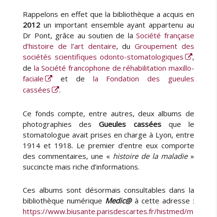
l
Rappelons en effet que la bibliothèque a acquis en
l
2012
un important ensemble ayant appartenu au
e
Dr Pont, grâce au soutien de la
Société française
s
d’histoire de l’art dentaire
, du
Groupement des
g
a
sociétés scientifiques odonto-stomatologiques
,
m
de
la Société francophone de réhabilitation maxillo-
b
faciale
et de
la Fondation des gueules
e
cassées
.
t
t
Ce fonds compte, entre autres, deux albums de
e
photographies des
Gueules cassées
que le
s
stomatologue avait prises en charge à Lyon, entre
…
1914 et 1918. Le premier d’entre eux comporte
des commentaires, une «
histoire de la maladie
»
succincte mais riche d’informations.
Ces albums sont désormais consultables dans la
bibliothèque numérique
Medic@
à cette adresse :
https://www.biusante.parisdescartes.fr/histmed/m