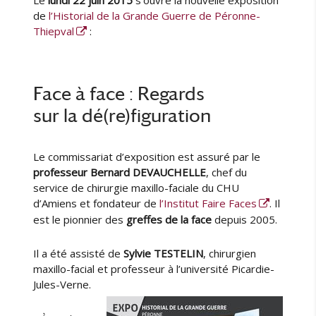
Le
lundi 22 juin 2015
s’ouvre la nouvelle exposition
g
e
l
de
l’Historial de la Grande Guerre de Péronne-
n
u
i
Thiepval
:
e
r
é
d
l
u
e
f
Face à face : Regards
o
sur la dé(re)figuration
n
d
s
Le commissariat d’exposition est assuré par le
A
professeur Bernard DEVAUCHELLE
, chef du
l
service de chirurgie maxillo-faciale du CHU
b
é
d’Amiens et fondateur de
l’Institut Faire Faces
. Il
r
est le pionnier des
greffes de la face
depuis 2005.
i
c
Il a été assisté de
Sylvie TESTELIN
, chirurgien
P
maxillo-facial et professeur à l’université Picardie-
o
Jules-Verne.
n
t