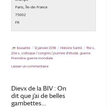
Paris
,
Île-de-France
75002
FR
A
P
C
É
biusante
12 janvier 2018
Histoire Santé
19e s.
,
u
u
a
t
20e s.
,
colloque / congrès / journée d'étude
,
guerre
,
t
b
t
i
Première guerre mondiale
e
l
é
q
s
Laisser un commentaire
u
i
g
u
u
r
é
o
e
r
l
r
t
C
e
i
t
o
Dievx de la BIV : On
e
e
l
s
s
dit que j’ai de belles
l
o
gambettes…
q