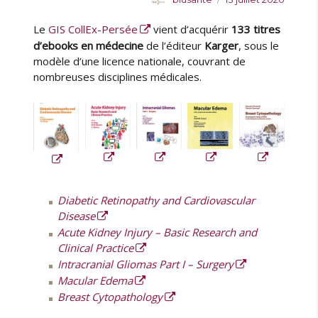
u
u
Le
GIS CollEx-Persée
vient d’acquérir
133 titres
t
b
e
l
d’ebooks en médecine
de l’éditeur
Karger
, sous le
u
i
modèle d’une licence nationale, couvrant de
r
é
nombreuses disciplines médicales.
l
e
Diabetic Retinopathy and Cardiovascular
Disease
Acute Kidney Injury – Basic Research and
Clinical Practice
Intracranial Gliomas Part I – Surgery
Macular Edema
Breast Cytopathology