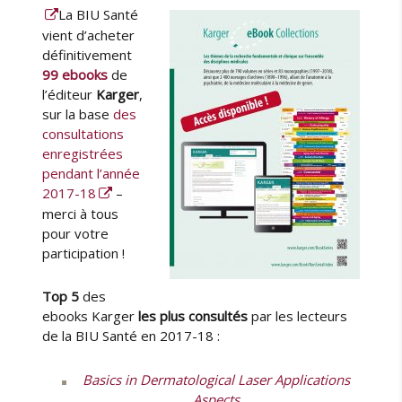
o
La BIU Santé
t
b
k
e
l
vient d’acheter
s
u
i
définitivement
K
r
é
99 ebooks
de
a
l
l’éditeur
Karger
,
r
e
sur la base
des
g
consultations
e
enregistrées
r
pendant l’année
e
2017-18
–
n
merci à tous
c
pour votre
o
participation !
n
s
u
Top 5
des
l
ebooks Karger
les plus consultés
par les lecteurs
t
de la BIU Santé en 2017-18 :
a
t
Basics in Dermatological Laser Applications
i
Aspects