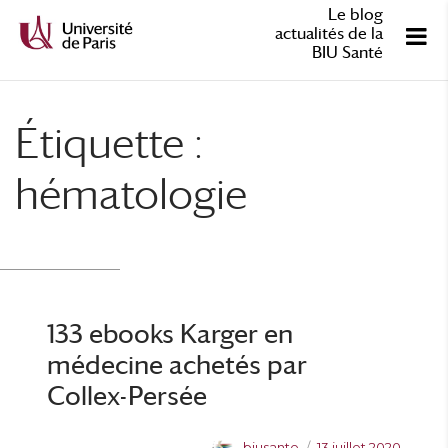
Le blog
actualités de la
BIU Santé
Étiquette :
hématologie
133 ebooks Karger en
médecine achetés par
Collex-Persée
A
P
biusante
13 juillet 2020