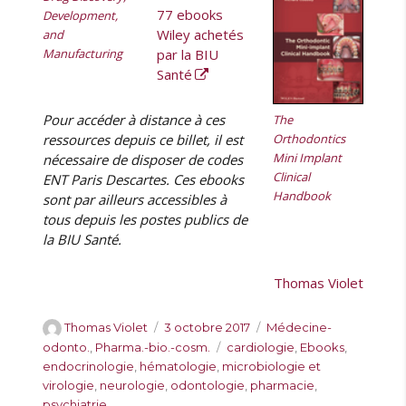
U
77 ebooks
Development,
S
Wiley achetés
and
a
Manufacturing
par la BIU
n
Santé
t
é
Pour accéder à distance à ces
The
ressources depuis ce billet, il est
Orthodontics
Mini Implant
nécessaire de disposer de codes
Clinical
ENT Paris Descartes. Ces ebooks
Handbook
sont par ailleurs accessibles à
tous depuis les postes publics de
la BIU Santé.
Thomas Violet
A
P
C
Thomas Violet
3 octobre 2017
Médecine-
u
u
a
É
odonto.
,
Pharma.-bio.-cosm.
cardiologie
,
Ebooks
,
t
b
t
t
endocrinologie
,
hématologie
,
microbiologie et
e
l
é
i
virologie
,
neurologie
,
odontologie
,
pharmacie
,
u
i
g
q
psychiatrie