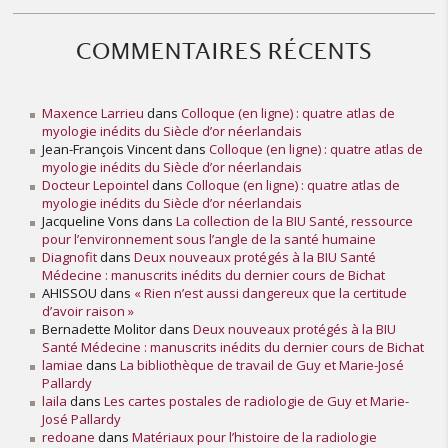
n
h
é
COMMENTAIRES RÉCENTS
m
a
t
Maxence Larrieu
dans
Colloque (en ligne) : quatre atlas de
o
myologie inédits du Siècle d’or néerlandais
Jean-François Vincent
dans
Colloque (en ligne) : quatre atlas de
l
myologie inédits du Siècle d’or néerlandais
o
Docteur Lepointel
dans
Colloque (en ligne) : quatre atlas de
g
myologie inédits du Siècle d’or néerlandais
i
Jacqueline Vons
dans
La collection de la BIU Santé, ressource
e
pour l’environnement sous l’angle de la santé humaine
Diagnofit
dans
Deux nouveaux protégés à la BIU Santé
Médecine : manuscrits inédits du dernier cours de Bichat
AHISSOU
dans
« Rien n’est aussi dangereux que la certitude
d’avoir raison »
Bernadette Molitor
dans
Deux nouveaux protégés à la BIU
Santé Médecine : manuscrits inédits du dernier cours de Bichat
lamiae
dans
La bibliothèque de travail de Guy et Marie-José
Pallardy
laila
dans
Les cartes postales de radiologie de Guy et Marie-
José Pallardy
redoane
dans
Matériaux pour l’histoire de la radiologie