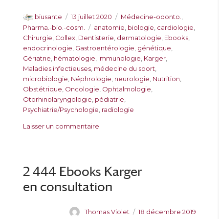
A
P
C
biusante
13 juillet 2020
Médecine-odonto.
,
u
u
a
É
Pharma.-bio.-cosm.
anatomie
,
biologie
,
cardiologie
,
t
b
t
t
Chirurgie
,
Collex
,
Dentisterie
,
dermatologie
,
Ebooks
,
e
l
é
i
endocrinologie
,
Gastroentérologie
,
génétique
,
u
i
g
q
Gériatrie
,
hématologie
,
immunologie
,
Karger
,
r
é
o
u
Maladies infectieuses
,
médecine du sport
,
l
r
e
microbiologie
,
Néphrologie
,
neurologie
,
Nutrition
,
e
i
t
Obstétrique
,
Oncologie
,
Ophtalmologie
,
e
t
Otorhinolaryngologie
,
pédiatrie
,
s
e
Psychiatrie/Psychologie
,
radiologie
s
s
Laisser un commentaire
u
r
1
3
2 444 Ebooks Karger
3
en consultation
e
b
o
A
P
Thomas Violet
18 décembre 2019
o