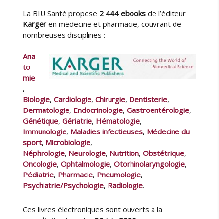
u
u
k
La BIU Santé propose
2 444 ebooks
de l’éditeur
t
b
s
e
l
Karger
en médecine et pharmacie, couvrant de
K
u
i
nombreuses disciplines :
a
r
é
r
l
Ana
g
e
to
e
mie
r
,
e
Biologie
,
Cardiologie
,
Chirurgie
,
Dentisterie
,
n
Dermatologie
,
Endocrinologie
,
Gastroentérologie
,
m
Génétique
,
Gériatrie
,
Hématologie
,
é
Immunologie
,
Maladies infectieuses
,
Médecine du
d
sport
,
Microbiologie
,
e
Néphrologie
,
Neurologie
,
Nutrition
,
Obstétrique
,
c
Oncologie
,
Ophtalmologie
,
Otorhinolaryngologie
,
i
n
Pédiatrie
,
Pharmacie
,
Pneumologie
,
e
Psychiatrie/Psychologie
,
Radiologie
.
a
c
Ces livres électroniques sont ouverts à la
h