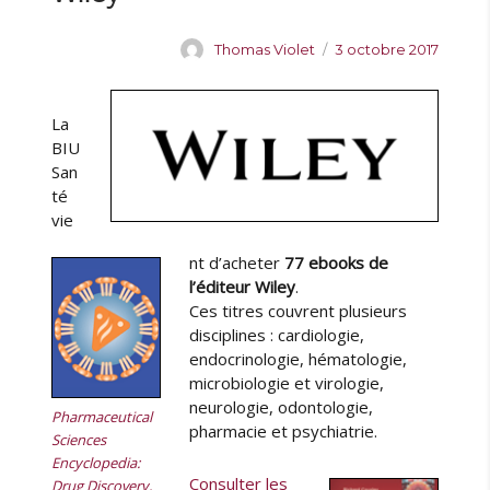
e
a
A
P
Thomas Violet
3 octobre 2017
u
u
u
x
t
b
E
e
l
La
b
u
i
BIU
o
r
é
San
o
l
té
k
e
vie
s
K
nt d’acheter
77 ebooks de
a
l’éditeur Wiley
.
r
Ces titres couvrent plusieurs
g
disciplines : cardiologie,
e
endocrinologie, hématologie,
r
microbiologie et virologie,
à
neurologie, odontologie,
l
Pharmaceutical
pharmacie et psychiatrie.
a
Sciences
B
Encyclopedia:
I
Consulter les
Drug Discovery,