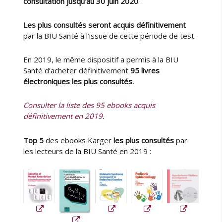
consultation jusqu’au 30 juin 2020
.
e
t
Les plus consultés seront acquis définitivement
é
par la BIU Santé à l’issue de cette période de test.
s
p
a
En 2019, le même dispositif a permis à la BIU
r
Santé d’acheter définitivement
95 livres
C
électroniques les plus consultés.
o
l
Consulter la liste des 95 ebooks acquis
l
définitivement en 2019
.
e
x
Top 5
des ebooks Karger
les plus consultés
par
-
les lecteurs de la BIU Santé en 2019 :
P
e
r
s
é
e