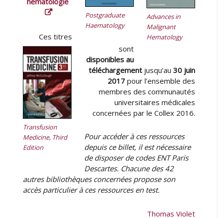
hématologie
i
l
Postgraduate
Advances in
e
Haematology
Malignant
y
Ces titres
Hematology
sont
disponibles au
téléchargement
jusqu’au
30 juin
2017
pour l’ensemble des
membres des communautés
universitaires médicales
concernées par le Collex 2016.
Transfusion
Pour accéder à ces ressources
Medicine, Third
depuis ce billet, il est nécessaire
Edition
de disposer de codes ENT Paris
Descartes. Chacune des 42
autres bibliothèques concernées propose son
accès particulier à ces ressources en test.
Thomas Violet