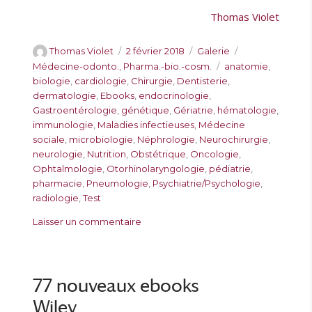
Thomas Violet
A
P
F
C
Thomas Violet
2 février 2018
Galerie
u
u
o
a
É
Médecine-odonto.
,
Pharma.-bio.-cosm.
anatomie
,
t
b
r
t
t
biologie
,
cardiologie
,
Chirurgie
,
Dentisterie
,
e
l
m
é
i
dermatologie
,
Ebooks
,
endocrinologie
,
u
i
a
g
q
Gastroentérologie
,
génétique
,
Gériatrie
,
hématologie
,
r
é
t
o
u
immunologie
,
Maladies infectieuses
,
Médecine
l
r
e
sociale
,
microbiologie
,
Néphrologie
,
Neurochirurgie
,
e
i
t
neurologie
,
Nutrition
,
Obstétrique
,
Oncologie
,
e
t
Ophtalmologie
,
Otorhinolaryngologie
,
pédiatrie
,
s
e
pharmacie
,
Pneumologie
,
Psychiatrie/Psychologie
,
s
radiologie
,
Test
s
Laisser un commentaire
u
r
N
o
77 nouveaux ebooks
u
Wiley
v