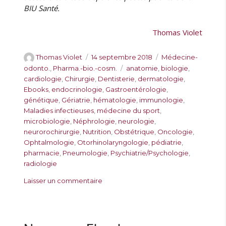
BIU Santé.
Thomas Violet
A
P
C
Thomas Violet
14 septembre 2018
Médecine-
u
u
a
É
odonto.
,
Pharma.-bio.-cosm.
anatomie
,
biologie
,
t
b
t
t
cardiologie
,
Chirurgie
,
Dentisterie
,
dermatologie
,
e
l
é
i
Ebooks
,
endocrinologie
,
Gastroentérologie
,
u
i
g
q
génétique
,
Gériatrie
,
hématologie
,
immunologie
,
r
é
o
u
Maladies infectieuses
,
médecine du sport
,
l
r
e
microbiologie
,
Néphrologie
,
neurologie
,
e
i
t
neurorochirurgie
,
Nutrition
,
Obstétrique
,
Oncologie
,
e
t
Ophtalmologie
,
Otorhinolaryngologie
,
pédiatrie
,
s
e
pharmacie
,
Pneumologie
,
Psychiatrie/Psychologie
,
s
radiologie
s
Laisser un commentaire
u
r
E
b