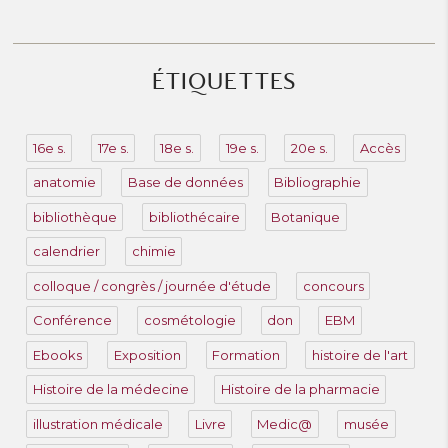
ÉTIQUETTES
16e s.
17e s.
18e s.
19e s.
20e s.
Accès
anatomie
Base de données
Bibliographie
bibliothèque
bibliothécaire
Botanique
calendrier
chimie
colloque / congrès / journée d'étude
concours
Conférence
cosmétologie
don
EBM
Ebooks
Exposition
Formation
histoire de l'art
Histoire de la médecine
Histoire de la pharmacie
illustration médicale
Livre
Medic@
musée