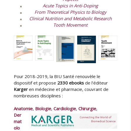
o
Acute Topics in Anti-Doping
n
From Theoretical Physics to Biology
Clinical Nutrition and Metabolic Research
Tooth Movement
Pour 2018-2019, la BIU Santé renouvèle le
dispositif et propose
2330 ebooks
de l’éditeur
Karger
en médecine et pharmacie, couvrant de
nombreuses disciplines :
Anatomie
,
Biologie
,
Cardiologie
,
Chirurgie
,
Der
mat
olo