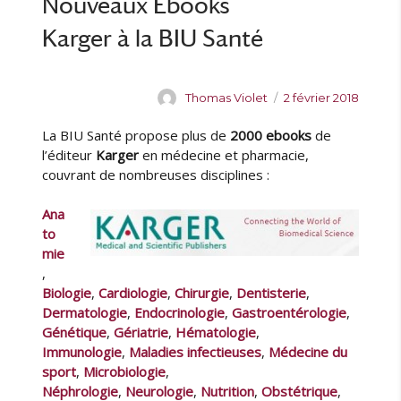
Nouveaux Ebooks
o
o
Karger à la BIU Santé
k
s
K
A
P
Thomas Violet
2 février 2018
a
u
u
r
La BIU Santé propose plus de
2000 ebooks
de
t
b
g
e
l
l’éditeur
Karger
en médecine et pharmacie,
e
u
i
couvrant de nombreuses disciplines :
r
r
é
à
l
Ana
l
e
to
a
mie
B
,
I
Biologie
,
Cardiologie
,
Chirurgie
,
Dentisterie
,
U
Dermatologie
,
Endocrinologie
,
Gastroentérologie
,
S
Génétique
,
Gériatrie
,
Hématologie
,
a
Immunologie
,
Maladies infectieuses
,
Médecine du
n
t
sport
,
Microbiologie
,
é
Néphrologie
,
Neurologie
,
Nutrition
,
Obstétrique
,