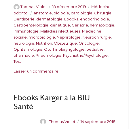
A
P
C
Thomas Violet
18 décembre 2019
Médecine-
u
u
a
É
odonto.
anatomie
,
biologie
,
cardiologie
,
Chirurgie
,
t
b
t
t
Dentisterie
,
dermatologie
,
Ebooks
,
endocrinologie
,
e
l
é
i
Gastroentérologie
,
génétique
,
Gériatrie
,
hématologie
,
u
i
g
q
immunologie
,
Maladies infectieuses
,
Médecine
r
é
o
u
sociale
,
microbiologie
,
Néphrologie
,
Neurochirurgie
,
l
r
e
neurologie
,
Nutrition
,
Obstétrique
,
Oncologie
,
e
i
t
Ophtalmologie
,
Otorhinolaryngologie
,
pédiatrie
,
e
t
pharmacie
,
Pneumologie
,
Psychiatrie/Psychologie
,
s
e
Test
s
s
Laisser un commentaire
u
r
2
4
Ebooks Karger à la BIU
4
Santé
4
E
b
A
P
Thomas Violet
14 septembre 2018
o
u
u