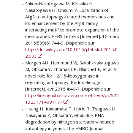
Sakoh-Nakatogawa M, Kirisako H,
Nakatogawa H, Ohsumi Y. Localization of
Atg3 to autophagy-related membranes and
its enhancement by the Atg8-family
interacting motif to promote expansion of the
membranes. FEBS Letters [Internet]. 12 mars
2015;589(6):744‑9. Disponible sur:
http://doi.wiley.com/10.1016/j.febslet.2015.0
2.003
Morgan AH, Hammond VJ, Sakoh-Nakatogawa
M, Ohsumi Y, Thomas CP, Blanchet F, et al. A
novel role for 12/15-lipoxygenase in
regulating autophagy. Redox Biology
[Internet]. avr 2015;4:40‑7. Disponible sur:
http://linkinghub.elsevier.com/retrieve/pii/S22
13231714001177
Huang H, Kawamata T, Horie T, Tsugawa H,
Nakayama Y, Ohsumi Y, et al. Bulk RNA
degradation by nitrogen starvation-induced
autophagy in yeast. The EMBO Journal