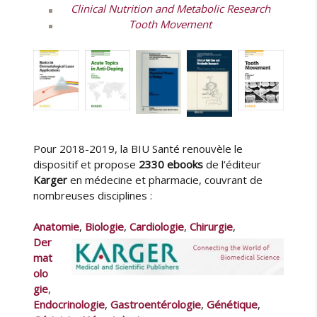
Clinical Nutrition and Metabolic Research
Tooth Movement
Pour 2018-2019, la BIU Santé renouvèle le
dispositif et propose
2330 ebooks
de l’éditeur
Karger
en médecine et pharmacie, couvrant de
nombreuses disciplines :
Anatomie
,
Biologie
,
Cardiologie
,
Chirurgie
,
Der
mat
olo
gie
,
Endocrinologie
,
Gastroentérologie
,
Génétique
,