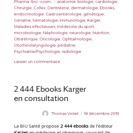
u
u
a
É
Pharma.-bio.-cosm.
anatomie
,
biologie
,
cardiologie
,
t
b
t
t
Chirurgie
,
Collex
,
Dentisterie
,
dermatologie
,
Ebooks
,
e
l
é
i
endocrinologie
,
Gastroentérologie
,
génétique
,
u
i
g
q
Gériatrie
,
hématologie
,
immunologie
,
Karger
,
r
é
o
u
Maladies infectieuses
,
médecine du sport
,
l
r
e
microbiologie
,
Néphrologie
,
neurologie
,
Nutrition
,
e
i
t
Obstétrique
,
Oncologie
,
Ophtalmologie
,
e
t
Otorhinolaryngologie
,
pédiatrie
,
s
e
Psychiatrie/Psychologie
,
radiologie
s
s
Laisser un commentaire
u
r
1
3
2 444 Ebooks Karger
3
en consultation
e
b
o
A
P
Thomas Violet
18 décembre 2019
o
u
u
k
La BIU Santé propose
2 444 ebooks
de l’éditeur
t
b
s
e
l
Karger
en médecine et pharmacie, couvrant de