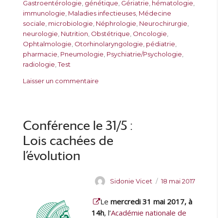
u
i
a
g
q
Gastroentérologie
,
génétique
,
Gériatrie
,
hématologie
,
r
é
t
o
u
immunologie
,
Maladies infectieuses
,
Médecine
l
r
e
sociale
,
microbiologie
,
Néphrologie
,
Neurochirurgie
,
e
i
t
neurologie
,
Nutrition
,
Obstétrique
,
Oncologie
,
e
t
Ophtalmologie
,
Otorhinolaryngologie
,
pédiatrie
,
s
e
pharmacie
,
Pneumologie
,
Psychiatrie/Psychologie
,
s
radiologie
,
Test
s
Laisser un commentaire
u
r
N
o
Conférence le 31/5 :
u
Lois cachées de
v
e
l’évolution
a
u
A
P
Sidonie Vicet
18 mai 2017
x
u
u
E
Le
mercredi 31 mai 2017, à
t
b
b
e
l
14h
, l’
Académie nationale de
o