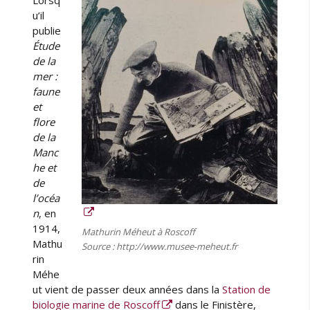
u’il
publie
Étude
de la
mer :
faune
et
flore
de la
Manc
he et
de
l’océa
n
, en
1914,
Mathurin Méheut à Roscoff
Mathu
Source : http://www.musee-meheut.fr
rin
Méhe
ut vient de passer deux années dans la
Station de
biologie marine de Roscoff
dans le Finistère,