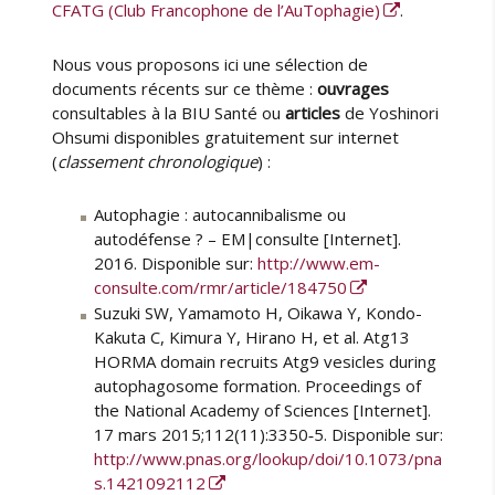
CFATG (Club Francophone de l’AuTophagie)
.
Nous vous proposons ici une sélection de
documents récents sur ce thème :
ouvrages
consultables à la BIU Santé ou
articles
de Yoshinori
Ohsumi disponibles gratuitement sur internet
(
classement chronologique
) :
Autophagie : autocannibalisme ou
autodéfense ? – EM|consulte [Internet].
2016. Disponible sur:
http://www.em-
consulte.com/rmr/article/184750
Suzuki SW, Yamamoto H, Oikawa Y, Kondo-
Kakuta C, Kimura Y, Hirano H, et al. Atg13
HORMA domain recruits Atg9 vesicles during
autophagosome formation. Proceedings of
the National Academy of Sciences [Internet].
17 mars 2015;112(11):3350‑5. Disponible sur:
http://www.pnas.org/lookup/doi/10.1073/pna
s.1421092112