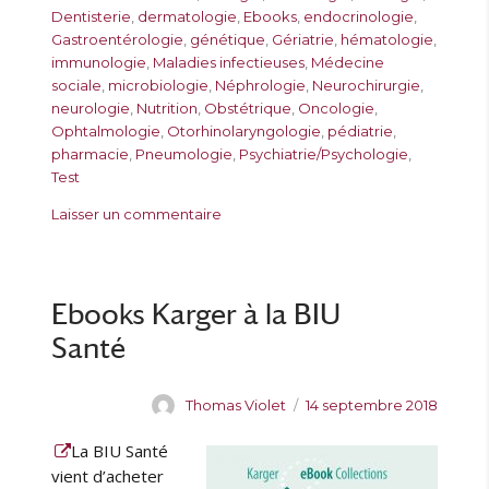
t
b
t
t
Dentisterie
,
dermatologie
,
Ebooks
,
endocrinologie
,
e
l
é
i
Gastroentérologie
,
génétique
,
Gériatrie
,
hématologie
,
u
i
g
q
immunologie
,
Maladies infectieuses
,
Médecine
r
é
o
u
sociale
,
microbiologie
,
Néphrologie
,
Neurochirurgie
,
l
r
e
neurologie
,
Nutrition
,
Obstétrique
,
Oncologie
,
e
i
t
Ophtalmologie
,
Otorhinolaryngologie
,
pédiatrie
,
e
t
pharmacie
,
Pneumologie
,
Psychiatrie/Psychologie
,
s
e
Test
s
s
Laisser un commentaire
u
r
2
4
Ebooks Karger à la BIU
4
Santé
4
E
b
A
P
Thomas Violet
14 septembre 2018
o
u
u
o
La BIU Santé
t
b
k
e
l
vient d’acheter
s