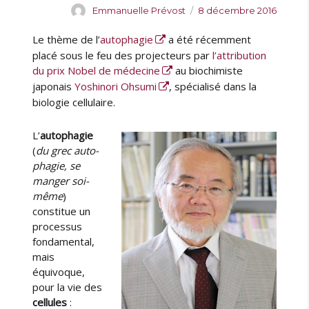
A
P
Emmanuelle Prévost
8 décembre 2016
n
u
u
c
Le thème de l’
autophagie
a été récemment
t
b
e
e
l
placé sous le feu des projecteurs par
l’attribution
l
u
i
du prix Nobel de médecine
au biochimiste
e
r
é
3
japonais
Yoshinori Ohsumi
, spécialisé dans la
l
1
biologie cellulaire.
e
/
5
L’
autophagie
:
(
du grec auto-
L
phagie, se
o
manger soi-
i
même
)
s
constitue un
c
processus
a
fondamental,
c
mais
h
équivoque,
é
pour la vie des
e
cellules
:
s