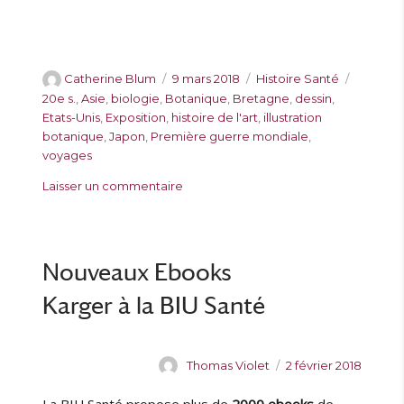
A
P
C
É
Catherine Blum
9 mars 2018
Histoire Santé
u
u
a
t
20e s.
,
Asie
,
biologie
,
Botanique
,
Bretagne
,
dessin
,
t
b
t
i
Etats-Unis
,
Exposition
,
histoire de l'art
,
illustration
e
l
é
q
botanique
,
Japon
,
Première guerre mondiale
,
u
i
g
u
voyages
r
é
o
e
s
Laisser un commentaire
l
r
t
u
e
i
t
r
e
e
M
s
s
a
Nouveaux Ebooks
t
h
Karger à la BIU Santé
u
r
i
A
P
Thomas Violet
2 février 2018
n
u
u
M
La BIU Santé propose plus de
2000 ebooks
de
t
b