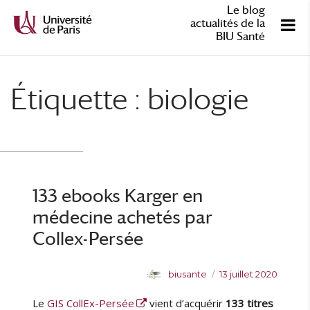
Le blog
actualités de la
BIU Santé
Étiquette :
biologie
133 ebooks Karger en
médecine achetés par
Collex-Persée
A
P
biusante
13 juillet 2020
u
u
Le
GIS CollEx-Persée
vient d’acquérir
133 titres
t
b