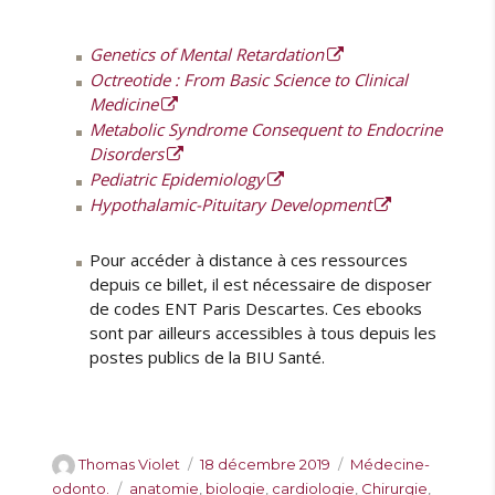
Genetics of Mental Retardation
Octreotide : From Basic Science to Clinical
Medicine
Metabolic Syndrome Consequent to Endocrine
Disorders
Pediatric Epidemiology
Hypothalamic-Pituitary Development
Pour accéder à distance à ces ressources
depuis ce billet, il est nécessaire de disposer
de codes ENT Paris Descartes. Ces ebooks
sont par ailleurs accessibles à tous depuis les
postes publics de la BIU Santé.
A
P
C
Thomas Violet
18 décembre 2019
Médecine-
u
u
a
É
odonto.
anatomie
,
biologie
,
cardiologie
,
Chirurgie
,