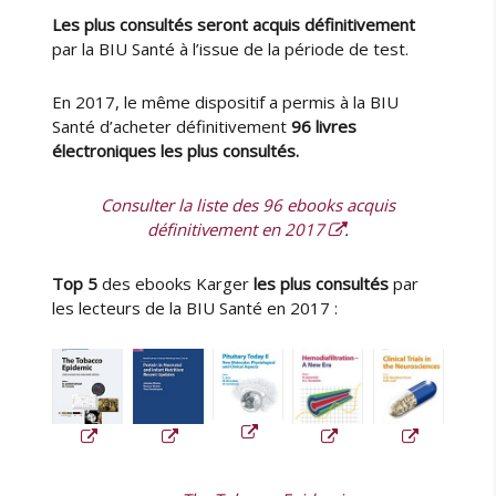
r
Les plus consultés seront acquis définitivement
v
par la BIU Santé à l’issue de la période de test.
a
t
e
En 2017, le même dispositif a permis à la BIU
u
Santé d’acheter définitivement
96 livres
r
électroniques les plus consultés.
d
e
Consulter la liste des 96 ebooks acquis
l
définitivement en 2017
.
a
n
Top 5
des ebooks Karger
les plus consultés
par
a
t
les lecteurs de la BIU Santé en 2017 :
u
r
e