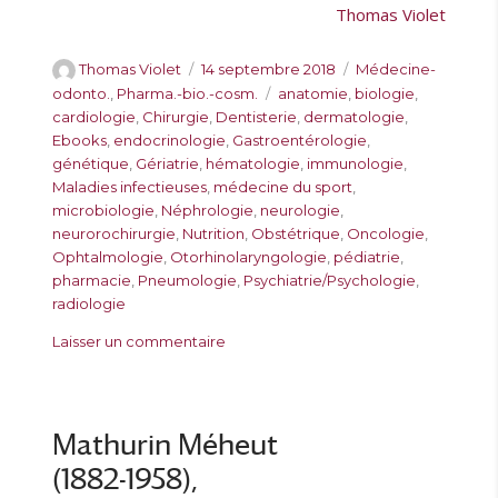
Thomas Violet
A
P
C
Thomas Violet
14 septembre 2018
Médecine-
u
u
a
É
odonto.
,
Pharma.-bio.-cosm.
anatomie
,
biologie
,
t
b
t
t
cardiologie
,
Chirurgie
,
Dentisterie
,
dermatologie
,
e
l
é
i
Ebooks
,
endocrinologie
,
Gastroentérologie
,
u
i
g
q
génétique
,
Gériatrie
,
hématologie
,
immunologie
,
r
é
o
u
Maladies infectieuses
,
médecine du sport
,
l
r
e
microbiologie
,
Néphrologie
,
neurologie
,
e
i
t
neurorochirurgie
,
Nutrition
,
Obstétrique
,
Oncologie
,
e
t
Ophtalmologie
,
Otorhinolaryngologie
,
pédiatrie
,
s
e
pharmacie
,
Pneumologie
,
Psychiatrie/Psychologie
,
s
radiologie
s
Laisser un commentaire
u
r
E
b
Mathurin Méheut
o
(1882-1958),
o