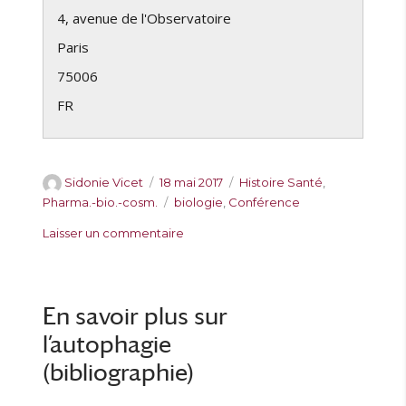
4, avenue de l'Observatoire
Paris
75006
FR
A
P
C
Sidonie Vicet
18 mai 2017
Histoire Santé
,
u
u
a
É
Pharma.-bio.-cosm.
biologie
,
Conférence
t
b
t
t
s
Laisser un commentaire
e
l
é
i
u
u
i
g
q
r
r
é
o
u
C
l
r
e
o
En savoir plus sur
e
i
t
n
e
t
l’autophagie
f
s
e
é
(bibliographie)
s
r
e