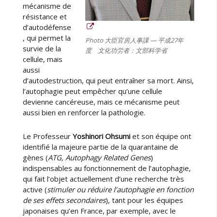
mécanisme de
d
e
résistance et
l
d’autodéfense
’
, qui permet la
Photo 大臣官房人事課 — 平成27年
é
survie de la
度 文化功労者：文部科学省
v
cellule, mais
o
aussi
l
d’autodestruction, qui peut entraîner sa mort. Ainsi,
u
l’autophagie peut empêcher qu’une cellule
t
devienne cancéreuse, mais ce mécanisme peut
i
aussi bien en renforcer la pathologie.
o
n
Le Professeur
Yoshinori Ohsumi
et son équipe ont
identifié la majeure partie de la quarantaine de
gènes (
ATG, Autophagy Related Genes
)
indispensables au fonctionnement de l’autophagie,
qui fait l’objet actuellement d’une recherche très
active (
stimuler ou réduire l’autophagie en fonction
de ses effets secondaires
), tant pour les équipes
japonaises qu’en France, par exemple, avec le