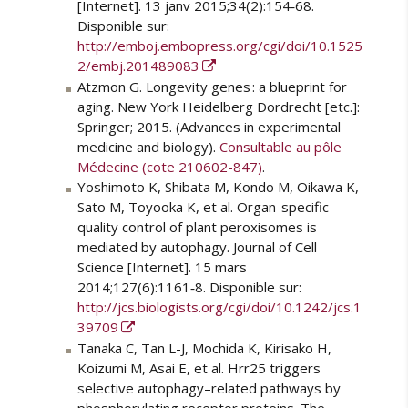
[Internet]. 13 janv 2015;34(2):154‑68.
Disponible sur:
http://emboj.embopress.org/cgi/doi/10.1525
2/embj.201489083
Atzmon G. Longevity genes : a blueprint for
aging. New York Heidelberg Dordrecht [etc.]:
Springer; 2015. (Advances in experimental
medicine and biology).
Consultable au pôle
Médecine (cote 210602-847)
.
Yoshimoto K, Shibata M, Kondo M, Oikawa K,
Sato M, Toyooka K, et al. Organ-specific
quality control of plant peroxisomes is
mediated by autophagy. Journal of Cell
Science [Internet]. 15 mars
2014;127(6):1161‑8. Disponible sur:
http://jcs.biologists.org/cgi/doi/10.1242/jcs.1
39709
Tanaka C, Tan L-J, Mochida K, Kirisako H,
Koizumi M, Asai E, et al. Hrr25 triggers
selective autophagy–related pathways by