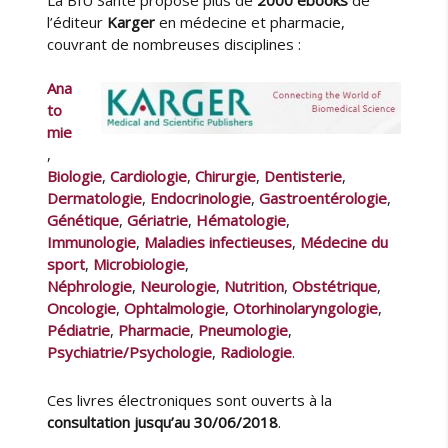
é
e
l
l’éditeur
Karger
en médecine et pharmacie,
h
u
i
couvrant de nombreuses disciplines :
e
r
é
u
l
Ana
t
e
to
(
mie
1
,
8
Biologie
,
Cardiologie
,
Chirurgie
,
Dentisterie
,
8
Dermatologie
,
Endocrinologie
,
Gastroentérologie
,
2
Génétique
,
Gériatrie
,
Hématologie
,
-
Immunologie
,
Maladies infectieuses
,
Médecine du
1
9
sport
,
Microbiologie
,
5
Néphrologie
,
Neurologie
,
Nutrition
,
Obstétrique
,
8
Oncologie
,
Ophtalmologie
,
Otorhinolaryngologie
,
)
Pédiatrie
,
Pharmacie
,
Pneumologie
,
,
Psychiatrie/Psychologie
,
Radiologie
.
o
b
Ces livres électroniques sont ouverts à la
s
consultation jusqu’au 30/06/2018
.
e