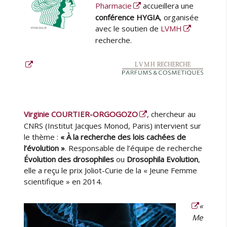
u
i
Pharmacie
accueillera une
o
r
é
k
conférence HYGIA
, organisée
l
s
avec le soutien de
LVMH
e
K
recherche.
a
r
g
e
r
à
l
Virginie COURTIER-ORGOGOZO
, chercheur au
a
CNRS (Institut Jacques Monod, Paris) intervient sur
B
le thème :
« À la recherche des lois cachées de
I
l’évolution »
. Responsable de l’équipe de recherche
U
Évolution des drosophiles
ou
Drosophila Evolution
,
S
elle a reçu le prix Joliot-Curie de la « Jeune Femme
a
scientifique » en 2014.
n
t
«
é
Me