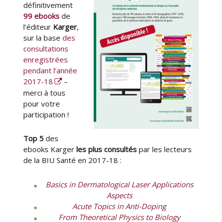
u
i
définitivement
K
r
é
99 ebooks
de
a
l
l’éditeur
Karger
,
r
e
sur la base
des
g
consultations
e
enregistrées
r
pendant l’année
e
2017-18
–
n
merci à tous
c
pour votre
o
participation !
n
s
u
Top 5
des
l
ebooks Karger
les plus consultés
par les lecteurs
t
de la BIU Santé en 2017-18 :
a
t
Basics in Dermatological Laser Applications
i
Aspects
o
Acute Topics in Anti-Doping
n
From Theoretical Physics to Biology