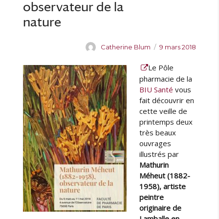
k
observateur de la
s
nature
K
a
r
A
P
Catherine Blum
9 mars 2018
g
u
u
e
Le Pôle
t
b
r
e
l
pharmacie de la
à
u
i
BIU Santé
vous
l
r
é
fait découvrir en
a
l
cette veille de
B
e
printemps deux
I
très beaux
U
ouvrages
S
illustrés par
a
Mathurin
n
Méheut (1882-
t
1958), artiste
é
peintre
originaire de
Lamballe en