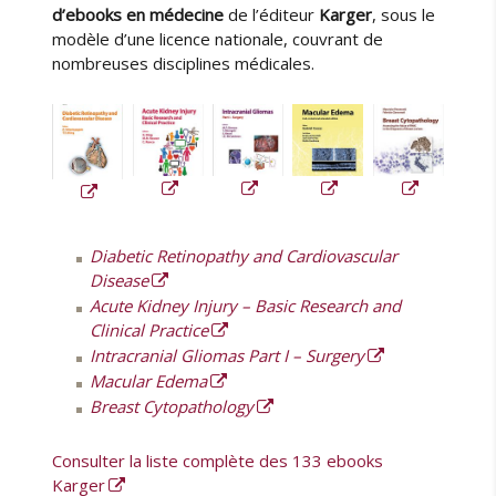
e
l
d’ebooks en médecine
de l’éditeur
Karger
, sous le
u
i
modèle d’une licence nationale, couvrant de
r
é
nombreuses disciplines médicales.
l
e
Diabetic Retinopathy and Cardiovascular
Disease
Acute Kidney Injury – Basic Research and
Clinical Practice
Intracranial Gliomas Part I – Surgery
Macular Edema
Breast Cytopathology
Consulter la liste complète des 133 ebooks
Karger