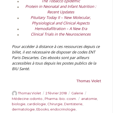
The Tobacco Epidemic
Protein in Neonatal and Infant Nutrition
:
Recent Updates
Pituitary Today II – New Molecular,
Physiological and Clinical Aspects
Hemodiafiltration – A New Era
Clinical Trials in the Neurosciences
Pour accéder à distance à ces ressources depuis ce
billet, il est nécessaire de disposer de codes ENT
Paris Descartes. Ces ebooks sont par ailleurs
accessibles à tous depuis les postes publics de la
BIU Santé.
Thomas Violet
A
P
F
C
Thomas Violet
2 février 2018
Galerie
u
u
o
a
É
Médecine-odonto.
,
Pharma.-bio.-cosm.
anatomie
,
t
b
r
t
t
biologie
,
cardiologie
,
Chirurgie
,
Dentisterie
,
e
l
m
é
i
dermatologie
,
Ebooks
,
endocrinologie
,