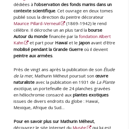
dédiées à
l’observation des fonds marins dans un
contexte scientifique
. Cet ouvrage en deux tomes
publié sous la direction du peintre décorateur
Maurice Pillard-Verneuil
(1869-1942) le rend
célèbre. Il décroche un an plus tard la
bourse
Autour du monde
financée par la
fondation Albert
Kahn
et part pour
Hawaï
et le
Japon
avant d’être
mobilisé pendant la Grande Guerre
où il devient
peintre aux armées
.
Près de vingt ans après la publication de son
Étude
de la mer
, Mathurin Méheut poursuit son
œuvre
naturaliste
avec la publication en 1931 de
La Plante
exotique
, un portefeuille de 24 planches gravées
en héliochromie consacré aux
plantes exotiques
issues de divers endroits du globe : Hawaï,
Mexique, Afrique du Sud…
Pour en savoir plus sur Mathurin Méheut
,
découvrez le site Internet du
Musée
qui lui est