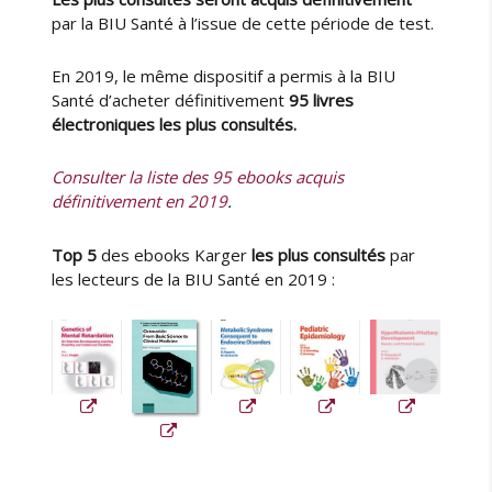
é
par la BIU Santé à l’issue de cette période de test.
s
p
a
En 2019, le même dispositif a permis à la BIU
r
Santé d’acheter définitivement
95 livres
C
électroniques les plus consultés.
o
l
Consulter la liste des 95 ebooks acquis
l
définitivement en 2019
.
e
x
Top 5
des ebooks Karger
les plus consultés
par
-
les lecteurs de la BIU Santé en 2019 :
P
e
r
s
é
e