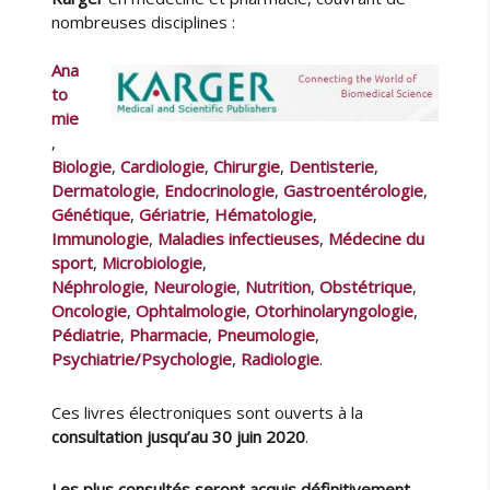
K
u
i
nombreuses disciplines :
a
r
é
r
l
Ana
g
e
to
e
mie
r
,
e
Biologie
,
Cardiologie
,
Chirurgie
,
Dentisterie
,
n
Dermatologie
,
Endocrinologie
,
Gastroentérologie
,
m
Génétique
,
Gériatrie
,
Hématologie
,
é
Immunologie
,
Maladies infectieuses
,
Médecine du
d
sport
,
Microbiologie
,
e
Néphrologie
,
Neurologie
,
Nutrition
,
Obstétrique
,
c
Oncologie
,
Ophtalmologie
,
Otorhinolaryngologie
,
i
n
Pédiatrie
,
Pharmacie
,
Pneumologie
,
e
Psychiatrie/Psychologie
,
Radiologie
.
a
c
Ces livres électroniques sont ouverts à la
h
consultation jusqu’au 30 juin 2020
.
e
t
Les plus consultés seront acquis définitivement