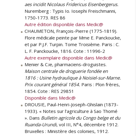
aes incidit Nicolaus Fridericus Eisenbergerus.
Nuremberg : Typis Io. Iosephi Freischmanni,
1750-1773. RES 86
Autre édition disponible dans Medic@
CHAUMETON, François-Pierre (1775-1819).
Flore médicale peinte par Mme E. Panckoucke,
et par P.J.F. Turpin. Tome Troisième. Paris : C.
L. F. Panckoucke, 1816. Cote : 11996-2
Autre exemplaire disponible dans Medic@
Menier & C.ie, pharmaciens-droguistes.
Maison centrale de droguerie fondée en
1816 : Usine hydraulique à Noisiel-sur-Marne.
Prix courant général 1854.
Paris : Plon frères,
1854. Cote : RES 29851
Disponible dans Medic@
DROUSIE, Paul-Henri-Joseph-Ghislain (1873-
1933). « Notes sur l’agriculture à Sao Thomé
». Dans
Bulletin agricole du Congo belge et du
Ruanda-Urundi
, vol III, N°4, décembre 1912.
Bruxelles‎ : Ministère des colonies, 1912.