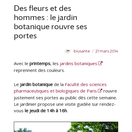
l
r
e
i
Des fleurs et des
e
i
t
s
e
t
hommes : le jardin
i
s
e
t
botanique rouvre ses
s
e
portes
d
e
l
A
P
biusante
21 mars 2014
a
u
u
B
Avec le
printemps
, les
jardins botaniques
t
b
I
e
l
reprennent des couleurs.
U
u
i
S
r
é
Le
jardin botanique
de la
Faculté des sciences
a
l
pharmaceutiques et biologiques de Paris
rouvre
n
e
justement ses portes au public dès cette semaine.
t
Le jardinier propose une visite guidée sur rendez-
é
vous
le jeudi de 14h à 16h
.
l
o
r
s