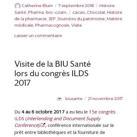
A
P
C
Catherine Blum
7 septembre 2018
Histoire
u
u
a
É
Santé
,
Pharma.-bio.-cosm.
cacao
,
Chocolat
,
Histoire
t
b
t
t
de la pharmacie
,
JEP
,
Journées du patrimoine
,
Matière
e
l
é
i
médicale
,
Pharmacognosie
,
Visite
u
i
g
q
s
Laisser un commentaire
r
é
o
u
u
l
r
e
r
e
i
t
J
e
t
o
Visite de la BIU Santé
s
e
u
s
lors du congrès ILDS
r
n
2017
é
e
A
P
biusante
21 novembre 2017
s
u
u
d
Du
4 au 6 octobre 2017
a eu lieu le
15e congrès
t
b
u
e
l
ILDS (
Interlending and Document Supply
p
u
i
Conference
)
, conférence internationale sur le
a
r
é
prêt entre bibliothèques et la fourniture de
t
l