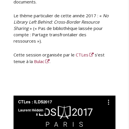
r
documents.
e
i
m
Le thème particulier de cette année 2017 : «
No
o
Library Left Behind: Cross-Border Resource
i
Sharing
» (« Pas de bibliothèque laissée pour
n
compte : Partage transfrontalier des
e
ressources »).
2
0
Cette session organisée par le
CTLes
s’est
1
tenue à la
Bulac
.
8
:
c
a
c
a
o
e
t
c
h
o