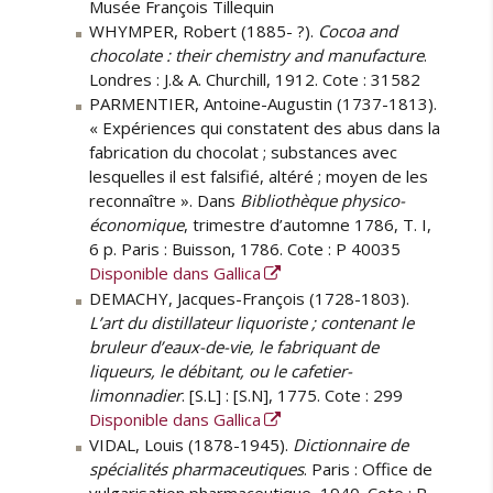
Musée François Tillequin
WHYMPER, Robert (1885- ?).
Cocoa and
chocolate : their chemistry and manufacture
.
Londres : J.& A. Churchill, 1912. Cote : 31582
PARMENTIER, Antoine-Augustin (1737-1813).
« Expériences qui constatent des abus dans la
fabrication du chocolat ; substances avec
lesquelles il est falsifié, altéré ; moyen de les
reconnaître ». Dans
Bibliothèque physico-
économique
, trimestre d’automne 1786, T. I,
6 p. Paris : Buisson, 1786. Cote : P 40035
Disponible dans Gallica
DEMACHY, Jacques-François (1728-1803).
L’art du distillateur liquoriste ; contenant le
bruleur d’eaux-de-vie, le fabriquant de
liqueurs, le débitant, ou le cafetier-
limonnadier
. [S.L] : [S.N], 1775. Cote : 299
Disponible dans Gallica
VIDAL, Louis (1878-1945).
Dictionnaire de
spécialités pharmaceutiques
. Paris : Office de
vulgarisation pharmaceutique, 1940. Cote : P