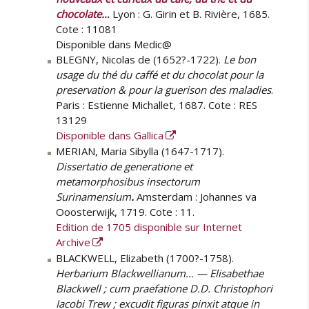
chocolate…
Lyon : G. Girin et B. Rivière, 1685.
Cote : 11081
Disponible dans Medic@
BLEGNY, Nicolas de (1652?-1722).
Le bon
usage du thé du caffé et du chocolat pour la
preservation & pour la guerison des maladies
.
Paris : Estienne Michallet, 1687. Cote : RES
13129
Disponible dans Gallica
MERIAN, Maria Sibylla (1647-1717).
Dissertatio de generatione et
metamorphosibus insectorum
Surinamensium
.
Amsterdam : Johannes va
Ooosterwijk, 1719. Cote : 11.
Edition de 1705 disponible sur Internet
Archive
BLACKWELL, Elizabeth (1700?-1758).
Herbarium Blackwellianum… — Elisabethae
Blackwell ; cum praefatione D.D. Christophori
Iacobi Trew ; excudit figuras pinxit atque in