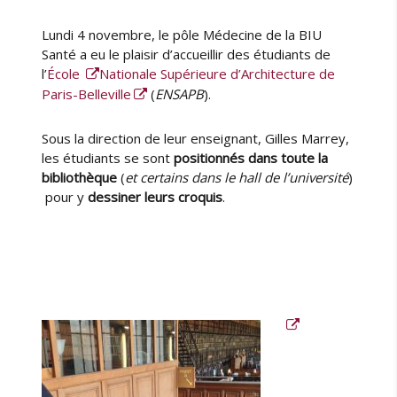
e
l
u
i
Lundi 4 novembre, le pôle Médecine de la BIU
r
é
Santé a eu le plaisir d’accueillir des étudiants de
l
l’
École
Nationale Supérieure d’Architecture de
e
Paris-Belleville
(
ENSAPB
).
Sous la direction de leur enseignant, Gilles Marrey,
les étudiants se sont
positionnés dans toute la
bibliothèque
(
et certains dans le hall de l’université
)
pour y
dessiner leurs croquis
.