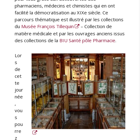
n
pharmaciens, médecins et chimistes qui en ont
a
facilité la démocratisation au XIXe siècle. Ce
r
parcours thématique est illustré par les collections
c
du
Musée François Tillequin
– Collection de
h
matière médicale et par les ouvrages anciens issus
i
des collections de la
BIU Santé pôle Pharmacie
.
t
e
Lor
c
s
t
de
u
cet
r
te
e
jour
née
,
vou
s
pou
rre
z