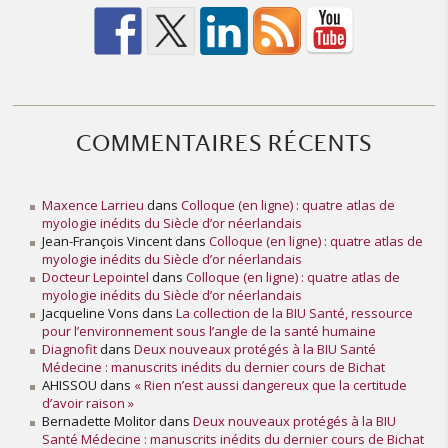
n
e
e
t
s
e
s
COMMENTAIRES RÉCENTS
a
c
t
Maxence Larrieu
dans
Colloque (en ligne) : quatre atlas de
e
myologie inédits du Siècle d’or néerlandais
Jean-François Vincent
dans
Colloque (en ligne) : quatre atlas de
u
myologie inédits du Siècle d’or néerlandais
r
Docteur Lepointel
dans
Colloque (en ligne) : quatre atlas de
s
myologie inédits du Siècle d’or néerlandais
à
Jacqueline Vons
dans
La collection de la BIU Santé, ressource
l
pour l’environnement sous l’angle de la santé humaine
’
Diagnofit
dans
Deux nouveaux protégés à la BIU Santé
Médecine : manuscrits inédits du dernier cours de Bichat
h
AHISSOU
dans
« Rien n’est aussi dangereux que la certitude
o
d’avoir raison »
n
Bernadette Molitor
dans
Deux nouveaux protégés à la BIU
n
Santé Médecine : manuscrits inédits du dernier cours de Bichat