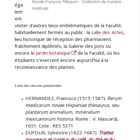
Musée François-Tillequin – Collection de matière
éga
médicale
lem
ent
visiter d’autres lieux emblématiques de la Faculté,
habituellement fermés au public : la
salle des Actes,
lieu historique de réception des pharmaciens
fraîchement diplômés, la Galerie des pots ou
encore le
Jardin botanique
de la Faculté, où les
étudiants s’exercent encore aujourd’hui à la
reconnaissance des plantes.
Liste des œuvres présentées
HERNANDEZ, Francisco (1515-1587).
Rerum
medicarum novae Hispaniae thesaurus, seu
plantarum animalium, mineralium
mexicanorum historia.
Rome : V. Mascardi,
1651. Cote : RES 5371
DUFOUR, Sylvestre (1622-1687).
Traitez
nouveaux et curieux du café, du thé et du