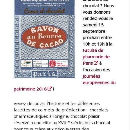
u
i
chocolat ? Nous
c
r
é
vous donnons
c
l
u
rendez-vous le
e
e
samedi 15
i
septembre
l
prochain entre
l
10h et 19h à la
e
Faculté de
d
pharmacie de
e
Paris
à
s
l’occasion des
é
Journées
t
européennes du
u
patrimoine 2018
!
d
i
Venez découvrir l’histoire et les différentes
a
facettes de ce mets de prédilection : chocolats
n
t
pharmaceutiques à l’origine, chocolat plaisir
e
s
réservé à une élite au XVIII
siècle, puis chocolat
e
pour tous grâce aux découvertes des