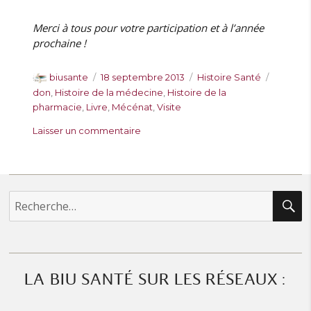
Merci à tous pour votre participation et à l’année
prochaine !
A
P
C
É
biusante
18 septembre 2013
Histoire Santé
u
u
a
t
don
,
Histoire de la médecine
,
Histoire de la
t
b
t
i
pharmacie
,
Livre
,
Mécénat
,
Visite
e
l
é
q
s
Laisser un commentaire
u
i
g
u
u
r
é
o
e
r
l
r
t
L
e
i
t
e
e
e
R
Recherche
p
s
s
pour :
a
t
r
i
m
LA BIU SANTÉ SUR LES RÉSEAUX :
o
i