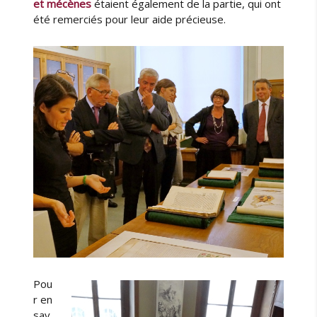
et mécènes
étaient également de la partie, qui ont
e
été remerciés pour leur aide précieuse.
j
a
r
d
i
n
b
o
t
a
n
i
q
u
e
r
o
u
Pou
v
r en
r
sav