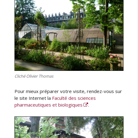
d
u
c
o
n
g
r
è
s
I
L
D
Cliché Olivier Thomas
S
2
Pour mieux préparer votre visite, rendez-vous sur
0
le site Internet la
Faculté des sciences
1
pharmaceutiques et biologiques
.
7