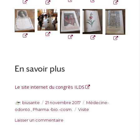
En savoir plus
Le site internet du congrès ILDS
A
P
C
biusante
21 novembre 2017
Médecine-
u
u
a
É
odonto.
,
Pharma.-bio.-cosm.
Visite
t
b
t
t
s
Laisser un commentaire
e
l
é
i
u
u
i
g
q
r
r
é
o
u
V