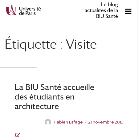
Le blog
actualités de la
BIU Santé
Étiquette :
Visite
La BIU Santé accueille
des étudiants en
architecture
A
P
Fabien Lafage
21 novembre 2019
u
u
t
b