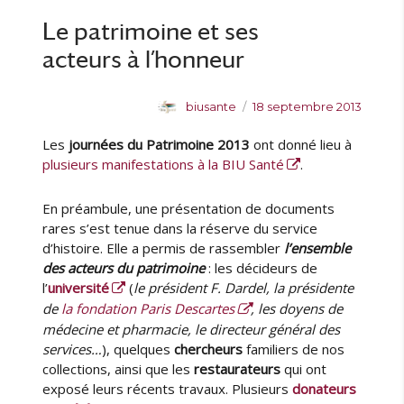
D
l
r
t
e
Le patrimoine et ses
e
i
t
s
e
e
acteurs à l’honneur
f
s
s
l
e
A
P
biusante
18 septembre 2013
u
u
u
r
Les
journées du Patrimoine 2013
ont donné lieu à
t
b
s
e
l
plusieurs manifestations à la BIU Santé
.
e
u
i
t
r
é
En préambule, une présentation de documents
d
l
rares s’est tenue dans la réserve du service
e
e
d’histoire. Elle a permis de rassembler
l’ensemble
s
des acteurs du patrimoine
: les décideurs de
h
l’
université
(
le président F. Dardel,
la présidente
o
de
la fondation Paris Descartes
,
les doyens de
m
m
médecine et pharmacie,
le directeur général des
e
services…
), quelques
chercheurs
familiers de nos
s
collections, ainsi que les
restaurateurs
qui ont
:
exposé leurs récents travaux. Plusieurs
donateurs
l